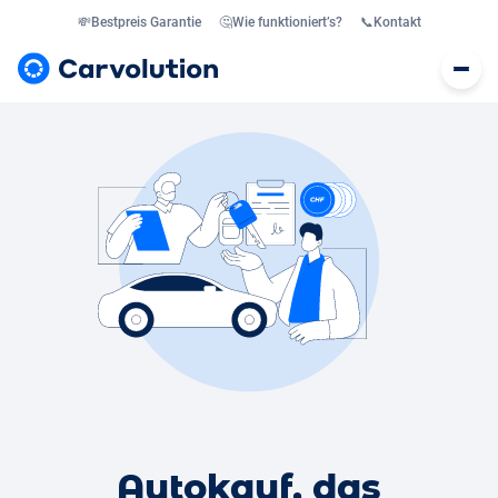
💸
Bestpreis Garantie
🤔
Wie funktioniert’s?
📞
Kontakt
Autokauf, das