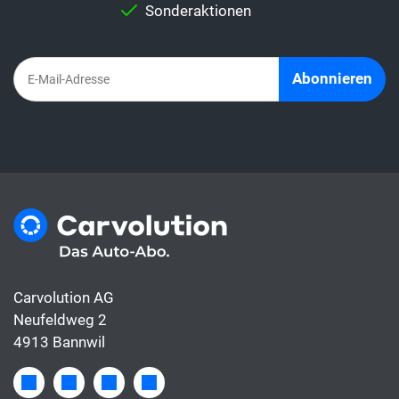
Ansatz hat Vor- und Nachteile, die sorgfältig
Sonderaktionen
abgewogen werden sollten.
Abonnieren
Carvolution AG
Neufeldweg 2
4913 Bannwil