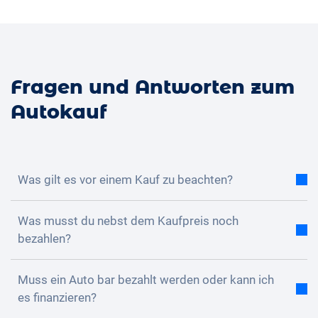
Fragen und Antworten zum
Autokauf
Was gilt es vor einem Kauf zu beachten?
Du kannst dein neues Auto aussuchen und frei nach
Was musst du nebst dem Kaufpreis noch
deinen Wünschen konfigurieren. Die
bezahlen?
Anschaffungskosten und laufenden Kosten sind sehr
hoch. Finanziell lohnt sich ein Autokauf in der Regel
Mit dem Kaufpreis für ein neues Auto ist es nicht
erst ab 6-8 Jahren.
Muss ein Auto bar bezahlt werden oder kann ich
getan. Du musst zusätzlich für die Versicherung, die
es finanzieren?
kantonale Einlösung, die Steuern, die Bereifung und