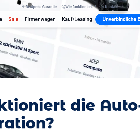
💸
Bestpreis Garantie
🤔
Wie funktioniert’s?
📞
Kontakt
e
Sale
Firmenwagen
Kauf/Leasing
Unverbindliche 
ktioniert die Aut
ration?