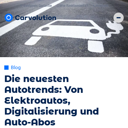
💸
Bestpreis Garantie
🤔
Wie funktioniert’s?
📞
Kontakt
Blog
Die neuesten
Autotrends: Von
Elektroautos,
Digitalisierung und
Auto-Abos