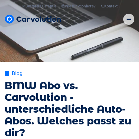
💸
Bestpreis Garantie
🤔
Wie funktioniert’s?
📞
Kontakt
Blog
BMW Abo vs.
Carvolution -
unterschiedliche Auto-
Abos. Welches passt zu
dir?