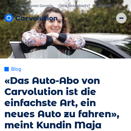
💸
Bestpreis Garantie
🤔
Wie funktioniert’s?
📞
Kontakt
Blog
«Das Auto-Abo von
Carvolution ist die
einfachste Art, ein
neues Auto zu fahren»,
meint Kundin Maja