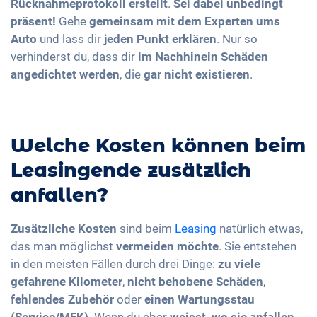
Rücknahmeprotokoll erstellt
.
Sei dabei unbedingt
präsent!
Gehe
gemeinsam mit dem Experten ums
Auto
und lass dir
jeden Punkt erklären
. Nur so
verhinderst du, dass dir
im Nachhinein Schäden
angedichtet werden
, die
gar nicht existieren
.
Welche Kosten können beim
Leasingende zusätzlich
anfallen?
Zusätzliche Kosten
sind beim
Leasing
natürlich etwas,
das man möglichst
vermeiden möchte
. Sie entstehen
in den meisten Fällen durch drei Dinge:
zu viele
gefahrene Kilometer
,
nicht behobene Schäden
,
fehlendes Zubehör
oder
einen Wartungsstau
(Service/MFK)
. Wenn du aber
weisst, wo sie anfallen
,