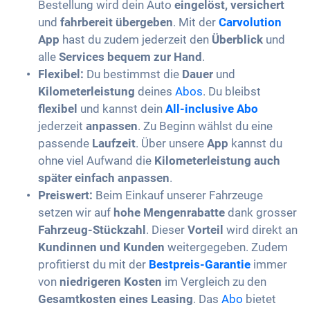
Bestellung wird dein Auto
eingelöst, versichert
und
fahrbereit übergeben
. Mit der
Carvolution
App
hast du zudem jederzeit den
Überblick
und
alle
Services bequem zur Hand
.
Flexibel:
Du bestimmst die
Dauer
und
Kilometerleistung
deines
Abos
. Du bleibst
flexibel
und kannst dein
All-inclusive Abo
jederzeit
anpassen
. Zu Beginn wählst du eine
passende
Laufzeit
. Über unsere
App
kannst du
ohne viel Aufwand die
Kilometerleistung auch
später einfach anpassen
.
Preiswert:
Beim Einkauf unserer Fahrzeuge
setzen wir auf
hohe Mengenrabatte
dank grosser
Fahrzeug-Stückzahl
. Dieser
Vorteil
wird direkt an
Kundinnen und Kunden
weitergegeben. Zudem
profitierst du mit der
Bestpreis-Garantie
immer
von
niedrigeren Kosten
im Vergleich zu den
Gesamtkosten eines Leasing
. Das
Abo
bietet