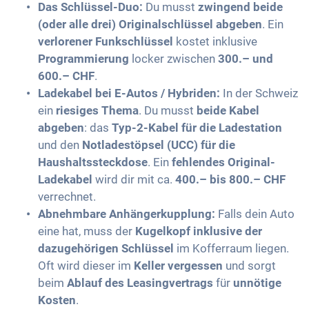
Das Schlüssel-Duo:
Du musst
zwingend beide
(oder alle drei) Originalschlüssel abgeben
. Ein
verlorener Funkschlüssel
kostet inklusive
Programmierung
locker zwischen
300.– und
600.– CHF
.
Ladekabel bei E-Autos / Hybriden:
In der Schweiz
ein
riesiges Thema
. Du musst
beide Kabel
abgeben
: das
Typ-2-Kabel für die Ladestation
und den
Notladestöpsel (UCC) für die
Haushaltssteckdose
. Ein
fehlendes Original-
Ladekabel
wird dir mit ca.
400.– bis 800.– CHF
verrechnet.
Abnehmbare Anhängerkupplung:
Falls dein Auto
eine hat, muss der
Kugelkopf inklusive der
dazugehörigen Schlüssel
im Kofferraum liegen.
Oft wird dieser im
Keller vergessen
und sorgt
beim
Ablauf des Leasingvertrags
für
unnötige
Kosten
.