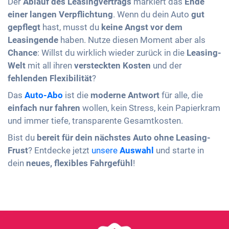
Der
Ablauf des Leasingvertrags
markiert das
Ende
einer langen Verpflichtung
. Wenn du dein Auto
gut
gepflegt
hast, musst du
keine Angst vor dem
Leasingende
haben. Nutze diesen Moment aber als
Chance
: Willst du wirklich wieder zurück in die
Leasing-
Welt
mit all ihren
versteckten Kosten
und der
fehlenden Flexibilität
?
Das
Auto-Abo
ist die
moderne Antwort
für alle, die
einfach nur fahren
wollen, kein Stress, kein Papierkram
und immer tiefe, transparente Gesamtkosten.
Bist du
bereit für dein nächstes Auto ohne Leasing-
Frust
? Entdecke jetzt
unsere
Auswahl
und starte in
dein
neues, flexibles Fahrgefühl
!