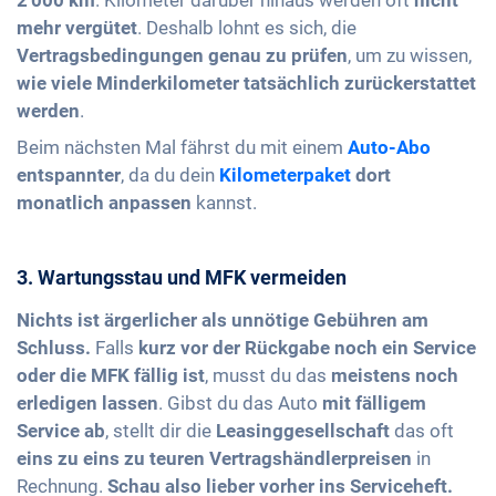
2'000 km
. Kilometer darüber hinaus werden oft
nicht
mehr vergütet
. Deshalb lohnt es sich, die
Vertragsbedingungen genau zu prüfen
, um zu wissen,
wie viele Minderkilometer tatsächlich zurückerstattet
werden
.
Beim nächsten Mal fährst du mit einem
Auto-Abo
entspannter
, da du dein
Kilometerpaket
dort
monatlich anpassen
kannst.
3. Wartungsstau und MFK vermeiden
Nichts ist ärgerlicher als unnötige Gebühren am
Schluss.
Falls
kurz vor der Rückgabe noch ein Service
oder die MFK fällig ist
, musst du das
meistens noch
erledigen lassen
. Gibst du das Auto
mit fälligem
Service ab
, stellt dir die
Leasinggesellschaft
das oft
eins zu eins zu teuren Vertragshändlerpreisen
in
Rechnung.
Schau also lieber vorher ins Serviceheft.