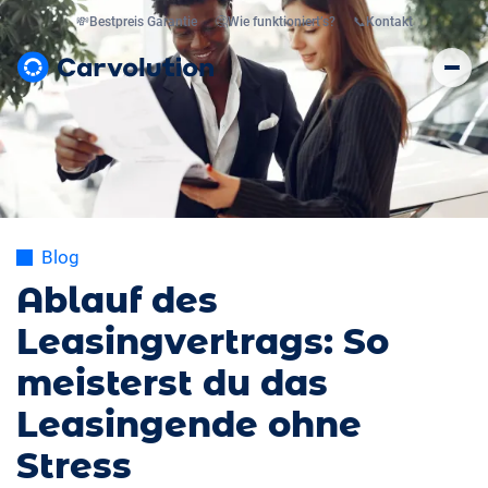
💸
Bestpreis Garantie
🤔
Wie funktioniert’s?
📞
Kontakt
Blog
Ablauf des
Leasingvertrags: So
meisterst du das
Leasingende ohne
Stress