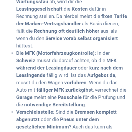
Wartungsstau
ab, wird dir die
Leasinggesellschaft
die
Kosten
dafür in
Rechnung stellen. Da hierbei meist die
fixen Tarife
der Marken-Vertragshändler
als Basis dienen,
fällt die
Rechnung oft deutlich höher
aus, als
wenn du den
Service vorab selbst organisiert
hättest.
Die MFK (Motorfahrzeugkontrolle):
In der
Schweiz
musst du darauf achten, ob die
MFK
während der Leasingdauer
oder
kurz nach dem
Leasingende
fällig wird. Ist das
Aufgebot da
,
musst du den Wagen
vorführen
. Wenn du das
Auto mit
fälliger MFK zurückgibst
, verrechnet die
Garage
meist eine
Pauschale
für die Prüfung und
die
notwendige Bereitstellung
.
Verschleissteile:
Sind die
Bremsen komplett
abgenutzt
oder die
Pneus unter dem
gesetzlichen Minimum
? Auch das kann als