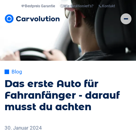
💸
Bestpreis Garantie
🤔
Wie funktioniert’s?
📞
Kontakt
Blog
Das erste Auto für
Fahranfänger - darauf
musst du achten
30. Januar 2024