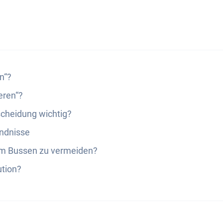
n“?
eren“?
scheidung wichtig?
ndnisse
um Bussen zu vermeiden?
ution?