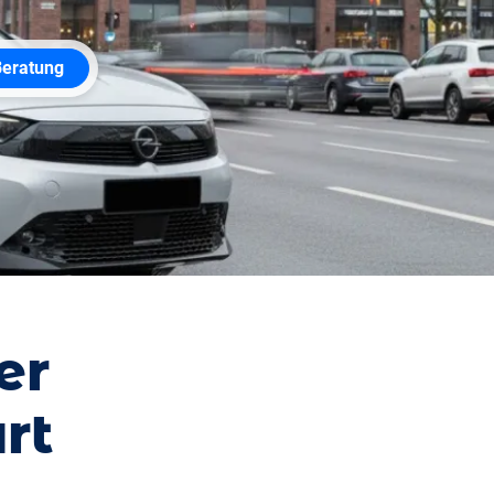
Beratung
er
rt