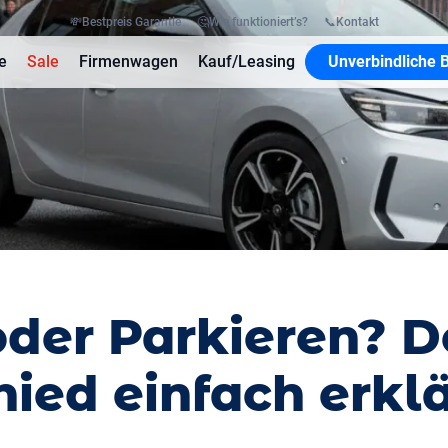
💸
Bestpreis Garantie
🤔
Wie funktioniert’s?
📞
Kontakt
e
Sale
Firmenwagen
Kauf/Leasing
Unverbindliche 
oder Parkieren? D
ied einfach erklä