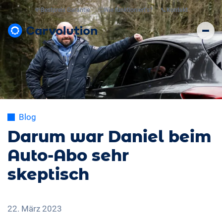
💸
Bestpreis Garantie
🤔
Wie funktioniert’s?
📞
Kontakt
Blog
Darum war Daniel beim
Auto-Abo sehr
skeptisch
22. März 2023