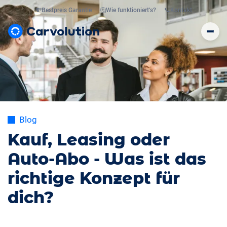
💸
Bestpreis Garantie
🤔
Wie funktioniert’s?
📞
Kontakt
Blog
Kauf, Leasing oder
Auto-Abo - Was ist das
richtige Konzept für
dich?