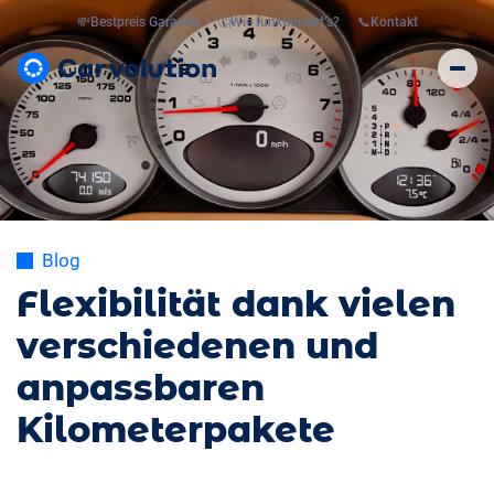
💸
Bestpreis Garantie
🤔
Wie funktioniert’s?
📞
Kontakt
Blog
Flexibilität dank vielen
verschiedenen und
anpassbaren
Kilometerpakete