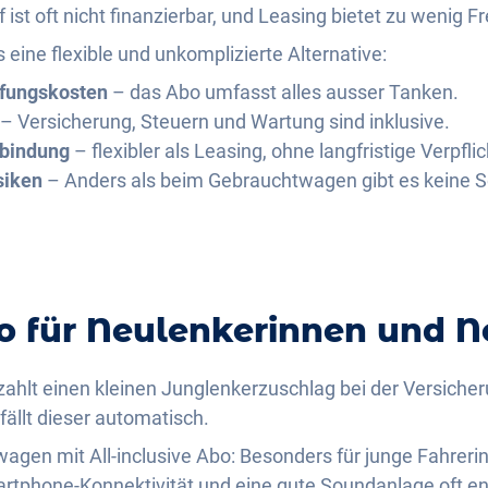
st oft nicht finanzierbar, und Leasing bietet zu wenig Fre
 eine flexible und unkomplizierte Alternative:
fungskosten
– das Abo umfasst alles ausser Tanken.
– Versicherung, Steuern und Wartung sind inklusive.
sbindung
– flexibler als Leasing, ohne langfristige Verpfli
siken
– Anders als beim Gebrauchtwagen gibt es keine 
o für Neulenkerinnen und N
, zahlt einen kleinen Junglenkerzuschlag bei der Versiche
tfällt dieser automatisch.
agen mit All-inclusive Abo: Besonders für junge Fahreri
rtphone-Konnektivität und eine gute Soundanlage oft en