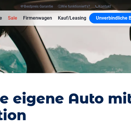
💸
Bestpreis Garantie
🤔
Wie funktioniert’s?
📞
Kontakt
e
Sale
Firmenwagen
Kauf/Leasing
Unverbindliche 
te eigene Auto mi
tion