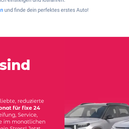
en
und finde dein perfektes erstes Auto!
sind
iebte, reduzierte
nat für fixe 24
ifung, Service,
ve im monatlichen
ein Stress! Jetzt