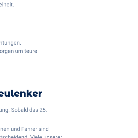
iheit.
chtungen.
Sorgen um teure
eulenker
rung. Sobald das 25.
nnen und Fahrer sind
tscheidend. Viele unserer