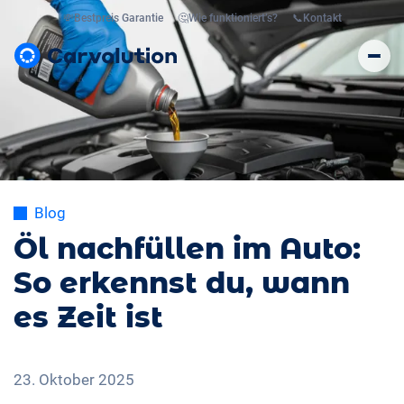
💸
Bestpreis Garantie
🤔
Wie funktioniert’s?
📞
Kontakt
Blog
Öl nachfüllen im Auto:
So erkennst du, wann
es Zeit ist
23. Oktober 2025