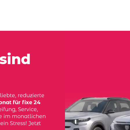
sind
iebte, reduzierte
nat für fixe 24
ifung, Service,
ve im monatlichen
ein Stress! Jetzt