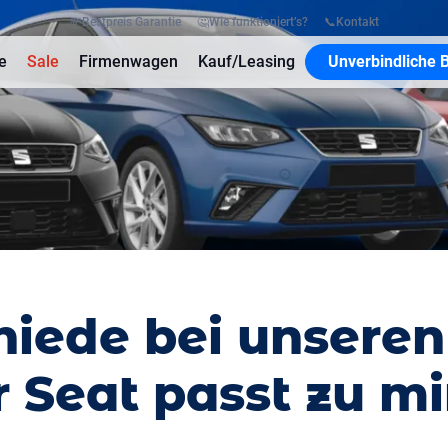
💸
Bestpreis Garantie
🤔
Wie funktioniert’s?
📞
Kontakt
e
Sale
Firmenwagen
Kauf/Leasing
Unverbindliche 
iede bei unseren
 Seat passt zu mi