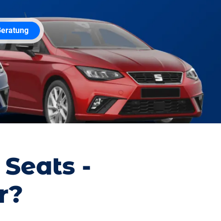
Beratung
 Seats -
r?