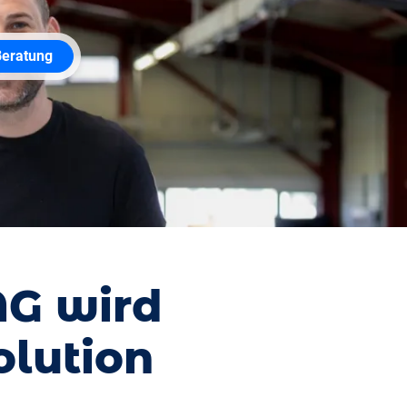
Beratung
G wird
olution