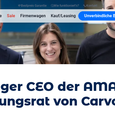
💸
Bestpreis Garantie
🤔
Wie funktioniert’s?
📞
Kontakt
e
Sale
Firmenwagen
Kauf/Leasing
Unverbindliche 
ger CEO der AMA
ungsrat von Carv