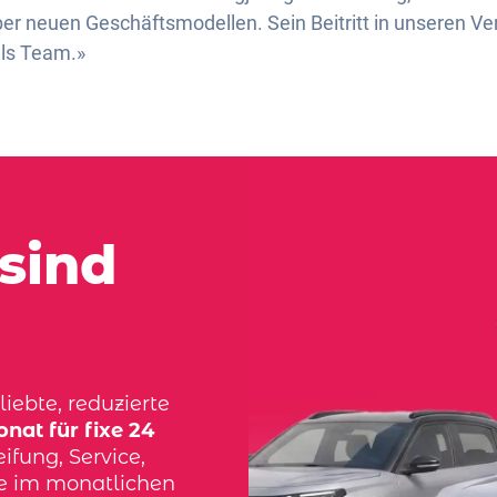
er neuen Geschäftsmodellen. Sein Beitritt in unseren Ver
als Team.»
sind
iebte, reduzierte
nat für fixe 24
ifung, Service,
ve im monatlichen