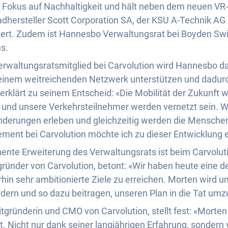
Fokus auf Nachhaltigkeit und hält neben dem neuen VR-
hersteller Scott Corporation SA, der KSU A-Technik AG 
giert. Zudem ist Hannesbo Verwaltungsrat bei Boyden Sw
s.
 Verwaltungsratsmitglied bei Carvolution wird Hannesbo 
inem weitreichenden Netzwerk unterstützen und dadur
klärt zu seinem Entscheid: «Die Mobilität der Zukunft wir
er und unsere Verkehrsteilnehmer werden vernetzt sein. 
erungen erleben und gleichzeitig werden die Menschen 
ent bei Carvolution möchte ich zu dieser Entwicklung ei
nente Erweiterung des Verwaltungsrats ist beim Carvolu
ründer von Carvolution, betont: «Wir haben heute eine de
rhin sehr ambitionierte Ziele zu erreichen. Morten wird u
ördern und so dazu beitragen, unseren Plan in die Tat um
itgründerin und CMO von Carvolution, stellt fest: «Morten
. Nicht nur dank seiner langjährigen Erfahrung, sondern