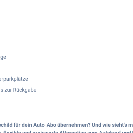
age
rparkplätze
is zur Rückgabe
hild für dein Auto-Abo übernehmen? Und wie sieht's m
, flexible und preiswerte Alternative zum Autokauf und 