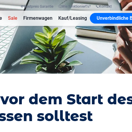
💸
Bestpreis Garantie
🤔
Wie funktioniert’s?
📞
Kontakt
e
Sale
Firmenwagen
Kauf/Leasing
Unverbindliche 
vor dem Start des
sen solltest