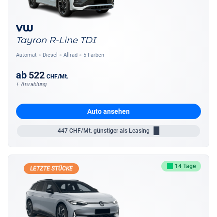
VW
Tayron R-Line TDI
Automat
Diesel
Allrad
5 Farben
ab
522
CHF
/Mt.
+ Anzahlung
Auto ansehen
447
CHF/Mt.
günstiger als Leasing
14 Tage
LETZTE STÜCKE