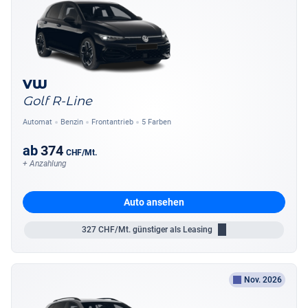
VW
Golf R-Line
Automat
Benzin
Frontantrieb
5 Farben
ab
374
CHF
/Mt.
+ Anzahlung
Auto ansehen
327
CHF/Mt.
günstiger als Leasing
Nov. 2026