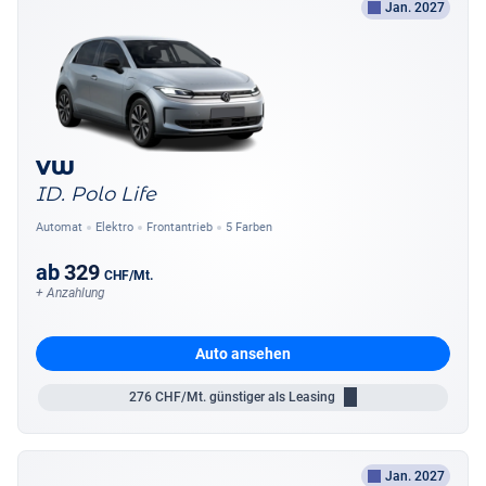
Jan. 2027
VW
ID. Polo Life
Automat
Elektro
Frontantrieb
5 Farben
ab
329
CHF
/Mt.
+ Anzahlung
Auto ansehen
276
CHF/Mt.
günstiger als Leasing
Jan. 2027