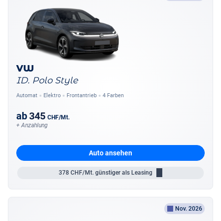
VW
ID. Polo Style
Automat
Elektro
Frontantrieb
4 Farben
ab
345
CHF
/Mt.
+ Anzahlung
Auto ansehen
378
CHF/Mt.
günstiger als Leasing
Nov. 2026