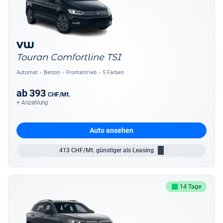
VW
Touran Comfortline TSI
Automat
Benzin
Frontantrieb
5 Farben
ab
393
CHF
/Mt.
+ Anzahlung
Auto ansehen
413
CHF/Mt.
günstiger als Leasing
14 Tage