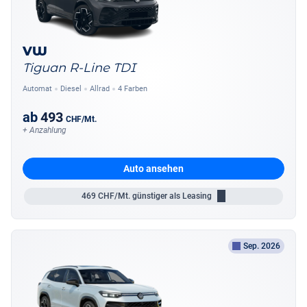
VW
Tiguan R-Line TDI
Automat
Diesel
Allrad
4 Farben
ab
493
CHF
/Mt.
+ Anzahlung
Auto ansehen
469
CHF/Mt.
günstiger als Leasing
Sep. 2026