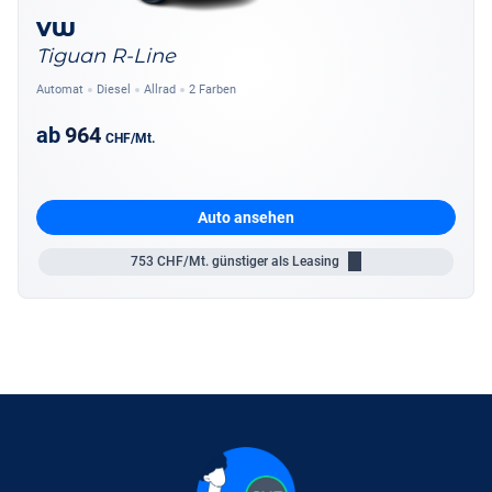
VW
Tiguan R-Line
Automat
Diesel
Allrad
2 Farben
ab
964
CHF
/Mt.
Auto ansehen
753
CHF/Mt.
günstiger als Leasing