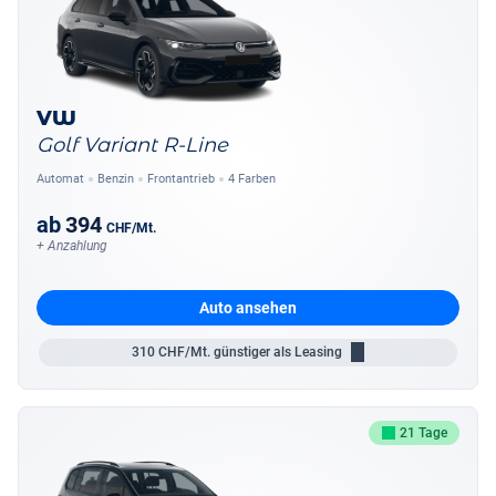
VW
Golf Variant R-Line
Automat
Benzin
Frontantrieb
4 Farben
ab
394
CHF
/Mt.
+ Anzahlung
Auto ansehen
310
CHF/Mt.
günstiger als Leasing
21 Tage