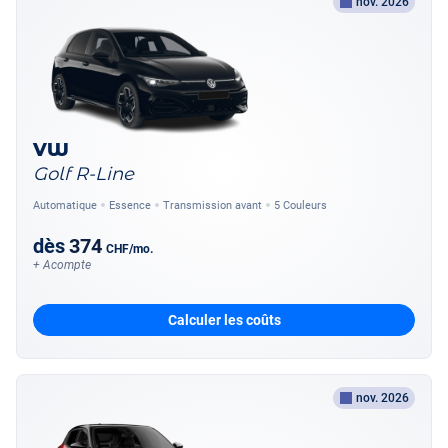
nov. 2026
VW
Golf R-Line
Automatique
Essence
Transmission avant
5 Couleurs
dès
374
CHF
/mo.
+ Acompte
Calculer les coûts
nov. 2026