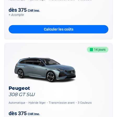
dès
375
CHF
/mo.
+ Acompte
Calculer les coûts
14 jours
Peugeot
308 GT SW
Automatique
Hybride léger
Transmission avant
3 Couleurs
dès
375
CHF
/mo.