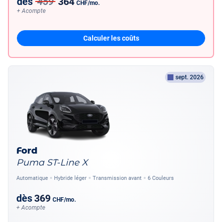
dès
459
364
CHF
/mo.
+ Acompte
Calculer les coûts
sept. 2026
Ford
Puma ST-Line X
Automatique
Hybride léger
Transmission avant
6 Couleurs
dès
369
CHF
/mo.
+ Acompte