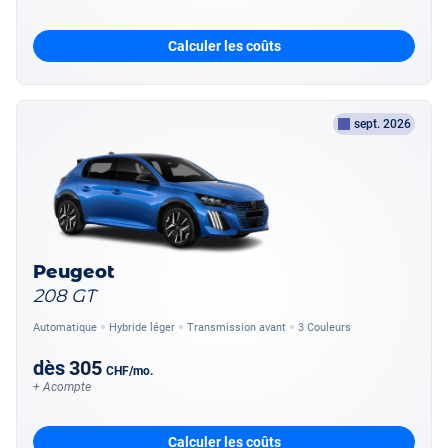
Calculer les coûts
sept. 2026
Peugeot
208 GT
Automatique
Hybride léger
Transmission avant
3 Couleurs
dès
305
CHF
/mo.
+ Acompte
Calculer les coûts