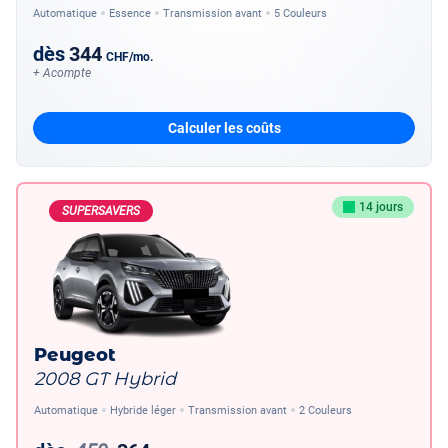
Automatique
Essence
Transmission avant
5 Couleurs
dès
344
CHF
/mo.
+ Acompte
Calculer les coûts
14 jours
SUPERSAVERS
Peugeot
2008 GT Hybrid
Automatique
Hybride léger
Transmission avant
2 Couleurs