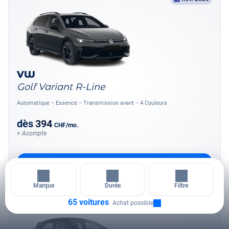
VW
Golf Variant R-Line
Automatique
Essence
Transmission avant
4 Couleurs
dès
394
CHF
/mo.
+ Acompte
Calculer les coûts
Marque
Durée
Filtre
65 voitures
sept. 2026
Achat possible
VOITURE D'OCCASION