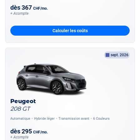
dès
367
CHF
/mo.
+ Acompte
Calculer les coûts
sept. 2026
Peugeot
208 GT
Automatique
Hybride léger
Transmission avant
6 Couleurs
dès
295
CHF
/mo.
+ Acompte