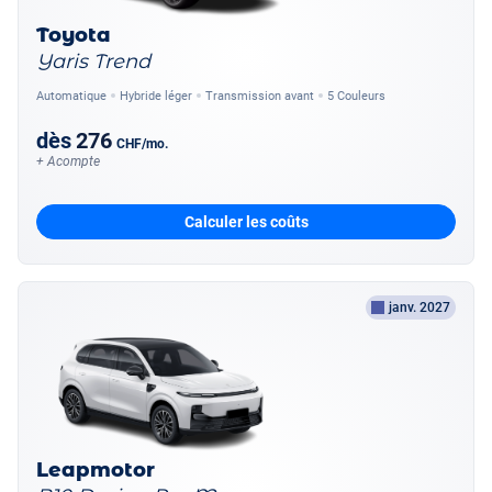
Toyota
Yaris Trend
Automatique
Hybride léger
Transmission avant
5 Couleurs
dès
276
CHF
/mo.
+ Acompte
Calculer les coûts
janv. 2027
Leapmotor