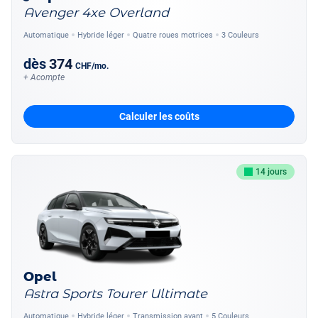
Avenger 4xe Overland
Automatique
Hybride léger
Quatre roues motrices
3 Couleurs
dès
374
CHF
/mo.
+ Acompte
Calculer les coûts
14 jours
Opel
Astra Sports Tourer Ultimate
Automatique
Hybride léger
Transmission avant
5 Couleurs