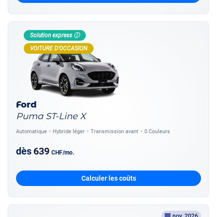
Solution express ⓘ
VOITURE D'OCCASION
Ford
Puma ST-Line X
Automatique
Hybride léger
Transmission avant
0 Couleurs
dès
639
CHF
/mo.
Calculer les coûts
nov. 2026