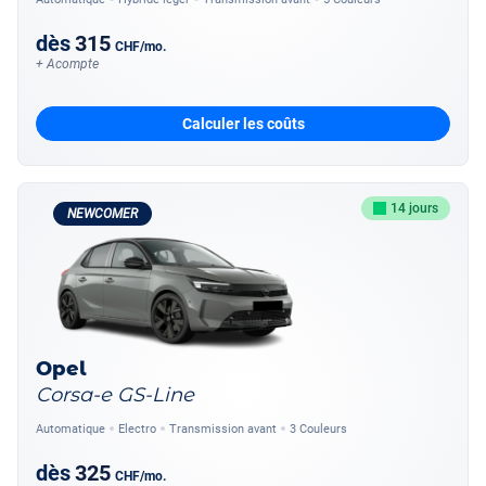
dès
315
CHF
/mo.
+ Acompte
Calculer les coûts
14 jours
NEWCOMER
Opel
Corsa-e GS-Line
Automatique
Electro
Transmission avant
3 Couleurs
dès
325
CHF
/mo.