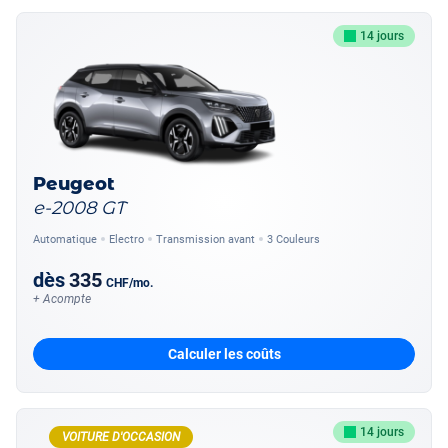
14 jours
Peugeot
e-2008 GT
Automatique
Electro
Transmission avant
3 Couleurs
dès
335
CHF
/mo.
+ Acompte
Calculer les coûts
14 jours
VOITURE D'OCCASION