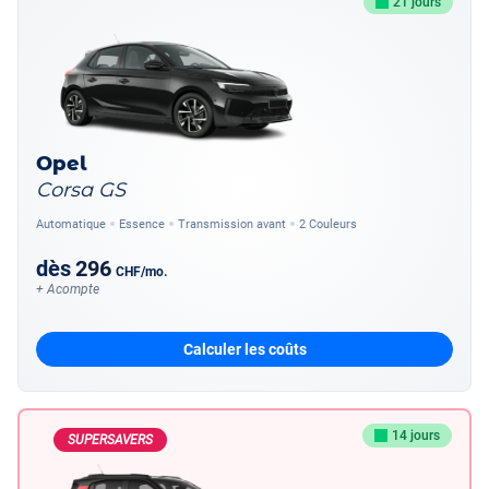
21 jours
Opel
Corsa GS
Automatique
Essence
Transmission avant
2 Couleurs
dès
296
CHF
/mo.
+ Acompte
Calculer les coûts
14 jours
SUPERSAVERS