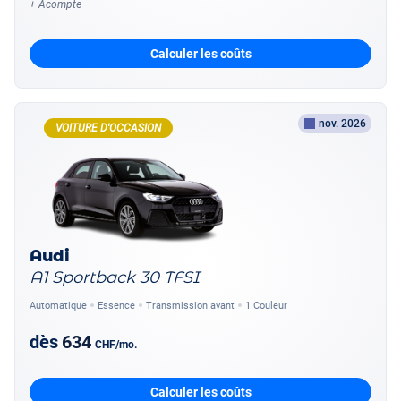
+ Acompte
Calculer les coûts
nov. 2026
VOITURE D'OCCASION
Audi
A1 Sportback 30 TFSI
Automatique
Essence
Transmission avant
1 Couleur
dès
634
CHF
/mo.
Calculer les coûts