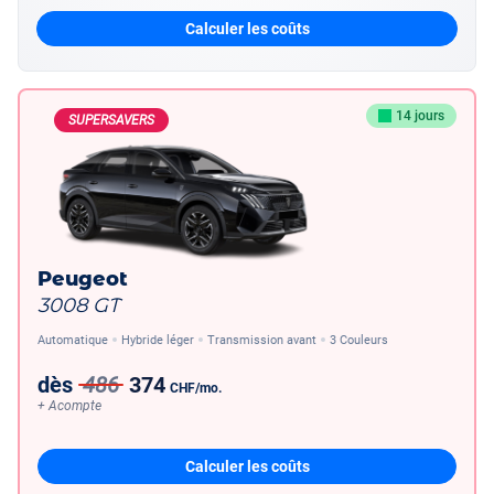
Calculer les coûts
14 jours
SUPERSAVERS
Peugeot
3008 GT
Automatique
Hybride léger
Transmission avant
3 Couleurs
dès
486
374
CHF
/mo.
+ Acompte
Calculer les coûts