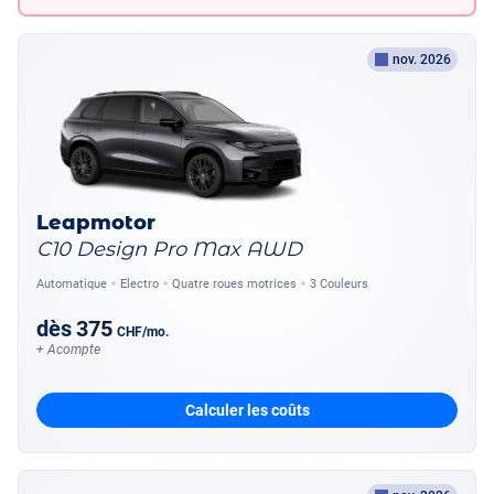
nov. 2026
Leapmotor
C10 Design Pro Max AWD
Automatique
Electro
Quatre roues motrices
3 Couleurs
dès
375
CHF
/mo.
+ Acompte
Calculer les coûts