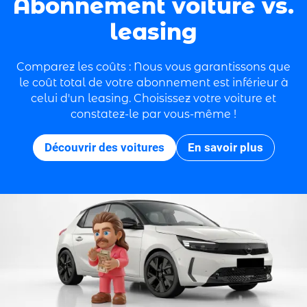
Abonnement voiture vs.
leasing
Comparez les coûts : Nous vous garantissons que
le coût total de votre abonnement est inférieur à
celui d'un leasing. Choisissez votre voiture et
constatez-le par vous-même !
Découvrir des voitures
En savoir plus