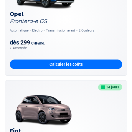
Opel
Frontera-e GS
Automatique
Electro
Transmission avant
2 Couleurs
dès
299
CHF
/mo.
+ Acompte
Calculer les coûts
14 jours
Fiat