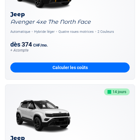
Jeep
Avenger 4xe The North Face
Automatique
Hybride léger
Quatre roues motrices
2 Couleurs
dès
374
CHF
/mo.
+ Acompte
Calculer les coûts
14 jours
Jeep