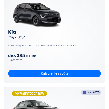
Kia
Niro EV
Automatique
Electro
Transmission avant
1 Couleur
dès
335
CHF
/mo.
+ Acompte
Calculer les coûts
nov. 2026
VOITURE D'OCCASION