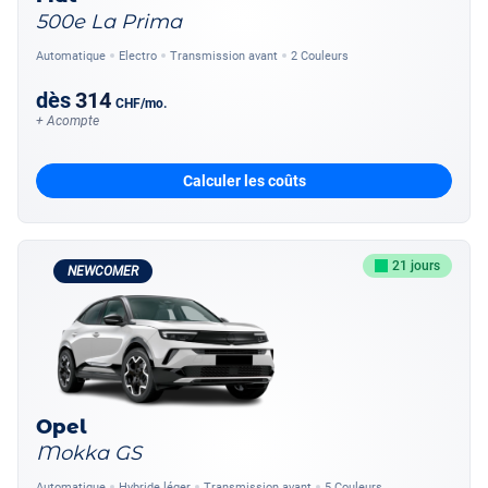
500e La Prima
Automatique
Electro
Transmission avant
2 Couleurs
dès
314
CHF
/mo.
+ Acompte
Calculer les coûts
21 jours
NEWCOMER
Opel
Mokka GS
Automatique
Hybride léger
Transmission avant
5 Couleurs