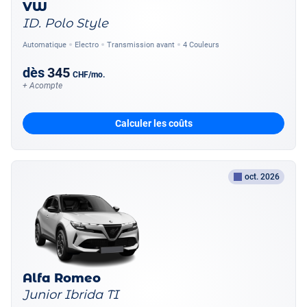
VW
ID. Polo Style
Automatique
Electro
Transmission avant
4 Couleurs
dès
345
CHF
/mo.
+ Acompte
Calculer les coûts
oct. 2026
Alfa Romeo
Junior Ibrida TI