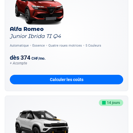
Alfa Romeo
Junior Ibrida TI Q4
Automatique
Essence
Quatre roues motrices
5 Couleurs
dès
374
CHF
/mo.
+ Acompte
Calculer les coûts
14 jours