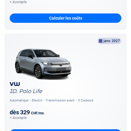
+ Acompte
Calculer les coûts
janv. 2027
VW
ID. Polo Life
Automatique
Electro
Transmission avant
5 Couleurs
dès
329
CHF
/mo.
+ Acompte