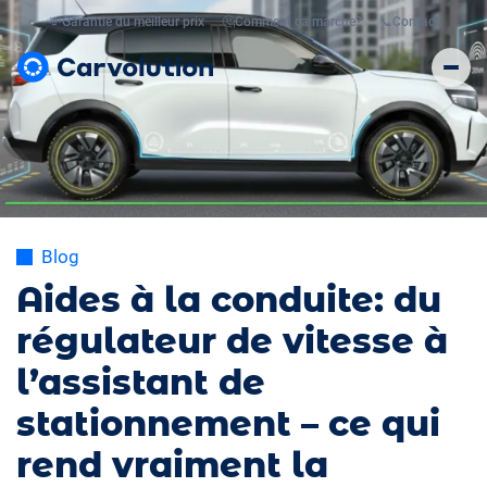
💸
Garantie du meilleur prix
🤔
Comment ça marche?
📞
Contact
Blog
Aides à la conduite: du
régulateur de vitesse à
l’assistant de
stationnement – ce qui
rend vraiment la