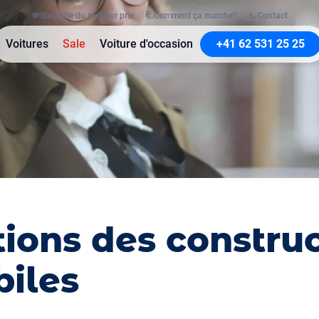
💸
Garantie du meilleur prix
🤔
Comment ça marche?
📞
Contact
Voitures
Sale
Voiture d'occasion
+41 62 531 25 25
tions des constru
iles