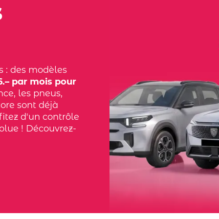
s
s : des modèles
.– par mois pour
nce, les pneus,
core sont déjà
fitez d'un contrôle
solue ! Découvrez-