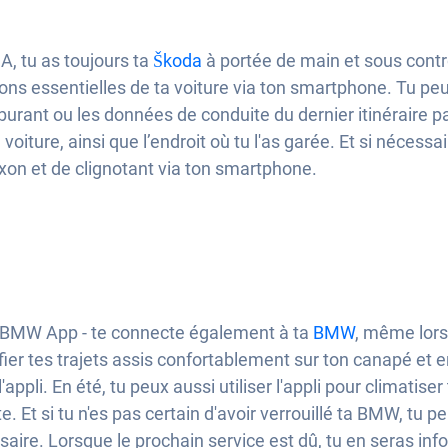
, tu as toujours ta
Škoda
à portée de main et sous contrô
ions essentielles de ta voiture via ton smartphone. Tu peu
rant ou les données de conduite du dernier itinéraire p
 ta voiture, ainsi que l’endroit où tu l'as garée. Et si néces
laxon et de clignotant via ton smartphone.
y BMW App - te connecte également à ta
BMW
, même lors
fier tes trajets assis confortablement sur ton canapé et e
appli. En été, tu peux aussi utiliser l'appli pour climatis
e. Et si tu n'es pas certain d'avoir verrouillé ta BMW, tu p
ssaire. Lorsque le prochain service est dû, tu en seras infor