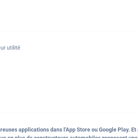
ur utilité
reuses applications dans l'App Store ou Google Play. Et a
plus en plus de constructeurs automobiles proposent une