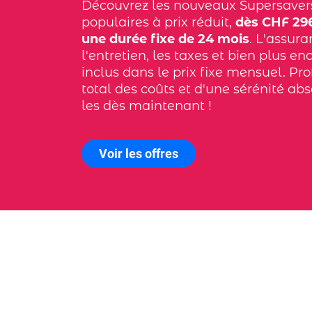
Découvrez les nouveaux Supersaver
populaires à prix réduit,
dès CHF 296
une durée fixe de 24 mois
. L'assura
l'entretien, les taxes et bien plus en
inclus dans le prix fixe mensuel. Pro
total des coûts et d'une sérénité ab
les dès maintenant !
Voir les offres