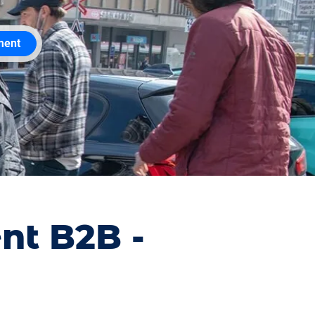
ment
nt B2B -