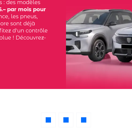
s : des modèles
.– par mois pour
nce, les pneus,
core sont déjà
fitez d'un contrôle
solue ! Découvrez-