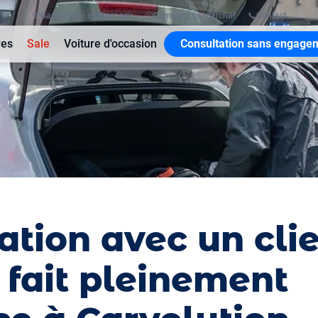
💸
Garantie du meilleur prix
🤔
Comment ça marche?
📞
Contact
res
Sale
Voiture d'occasion
Consultation sans engage
tion avec un clie
 fait pleinement