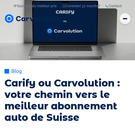
💸
Garantie du meilleur prix
🤔
Comment ça marche?
📞
Contact
Blog
Carify ou Carvolution :
votre chemin vers le
meilleur abonnement
auto de Suisse