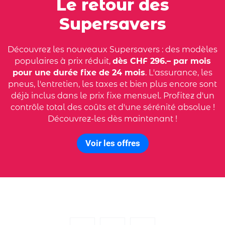
Le retour des
Supersavers
Découvrez les nouveaux Supersavers : des modèles
populaires à prix réduit,
dès CHF 296.– par mois
pour une durée fixe de 24 mois
. L'assurance, les
pneus, l'entretien, les taxes et bien plus encore sont
déjà inclus dans le prix fixe mensuel. Profitez d'un
contrôle total des coûts et d'une sérénité absolue !
Découvrez-les dès maintenant !
Voir les offres