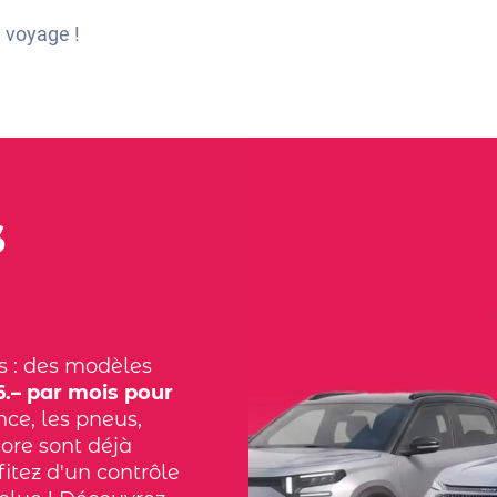
 voyage !
s
s : des modèles
.– par mois pour
nce, les pneus,
core sont déjà
fitez d'un contrôle