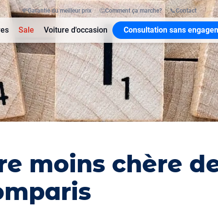
💸
Garantie du meilleur prix
🤔
Comment ça marche?
📞
Contact
res
Sale
Voiture d'occasion
Consultation sans engage
re moins chère de
omparis