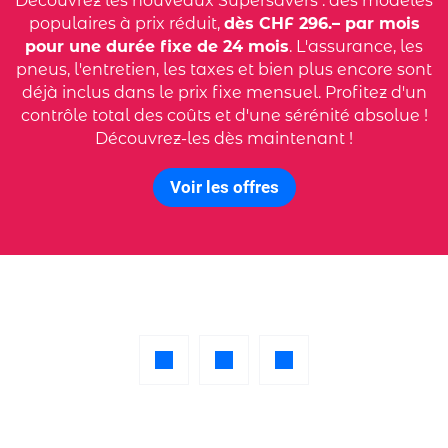
Découvrez les nouveaux Supersavers : des modèles
populaires à prix réduit,
dès CHF 296.– par mois
pour une durée fixe de 24 mois
. L'assurance, les
pneus, l'entretien, les taxes et bien plus encore sont
déjà inclus dans le prix fixe mensuel. Profitez d'un
contrôle total des coûts et d'une sérénité absolue !
Découvrez-les dès maintenant !
Voir les offres