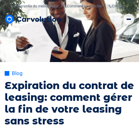
💸
Garantie du meilleur prix
🤔
Comment ça marche?
📞
Contact
Blog
Expiration du contrat de
leasing: comment gérer
la fin de votre leasing
sans stress