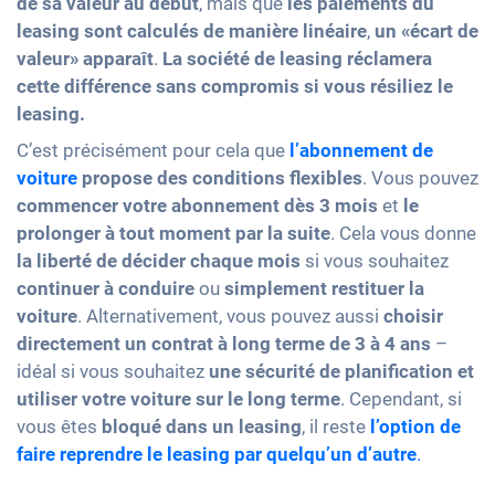
de sa valeur au début
, mais que
les paiements du
leasing sont calculés de manière linéaire
,
un «écart de
valeur» apparaît
.
La société de leasing réclamera
cette différence sans compromis si vous résiliez le
leasing.
C’est précisément pour cela que
l’abonnement de
voiture
propose des conditions flexibles
. Vous pouvez
commencer votre abonnement dès 3 mois
et
le
prolonger à tout moment par la suite
. Cela vous donne
la liberté de décider chaque mois
si vous souhaitez
continuer à conduire
ou
simplement restituer la
voiture
. Alternativement, vous pouvez aussi
choisir
directement un contrat à long terme de 3 à 4 ans
–
idéal si vous souhaitez
une sécurité de planification et
utiliser votre voiture sur le long terme
. Cependant, si
vous êtes
bloqué dans un leasing
, il reste
l’option de
faire reprendre le leasing par quelqu’un d’autre
.