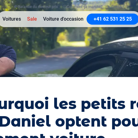
💸
Garantie du meilleur prix
🤔
Comment ça marche?
📞
Contact
Voitures
Sale
Voiture d'occasion
+41 62 531 25 25
urquoi les petits 
aniel optent po