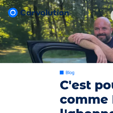
Blog
C'est po
comme D