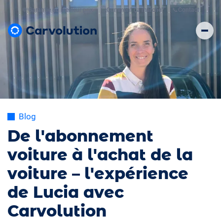
💸
Garantie du meilleur prix
🤔
Comment ça marche?
📞
Contact
Blog
De l'abonnement
voiture à l'achat de la
voiture – l'expérience
de Lucia avec
Carvolution