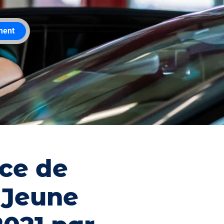
ment
ce de
 Jeune