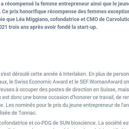
F a récompensé la femme entrepreneur ainsi que le jeun
Ce prix honorifique récompense des femmes exception
joie que Léa Miggiano, cofondatrice et CMO de Carvoluti
21 trois ans après avoir fondé la start-up.
'est déroulé cette année à Interlaken. En plus de perso
ipaux, le Swiss Economic Award et le SEF.WomanAward o
euses à occuper des postes de direction en Suisse, mais 
est donc une bonne occasion d'honorer ce travail, de rendr
. Les nominés pour le prix du jeune entrepreneur de l'a
lisée de Tonnac.
ofondatrice et co-PDG de SUN bioscience. La société est