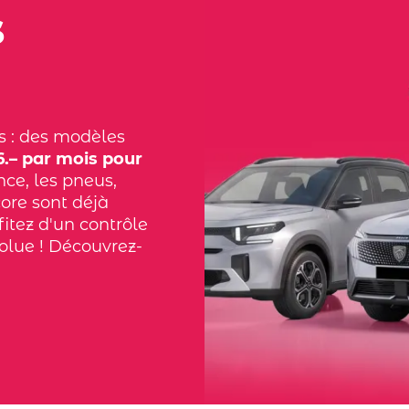
s
s : des modèles
.– par mois pour
nce, les pneus,
core sont déjà
fitez d'un contrôle
solue ! Découvrez-