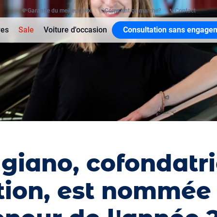
💸
Garantie du meilleur prix
🤔
Comment ça marche?
📞
Contact
res
Sale
Voiture d'occasion
Consultation sans engage
giano, cofondatri
tion, est nommée