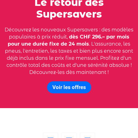
Le retour des
Supersavers
Découvrez les nouveaux Supersavers : des modèles
populaires à prix réduit,
dès CHF 296.– par mois
pour une durée fixe de 24 mois
. L'assurance, les
pneus, l'entretien, les taxes et bien plus encore sont
déjà inclus dans le prix fixe mensuel. Profitez d'un
contrôle total des coûts et d'une sérénité absolue !
Découvrez-les dès maintenant !
Voir les offres