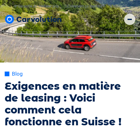
💸
Garantie du meilleur prix
🤔
Comment ça marche?
📞
Contact
Blog
Exigences en matière
de leasing : Voici
comment cela
fonctionne en Suisse !