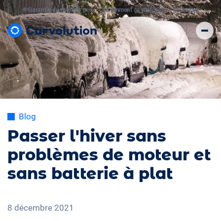
💸
Garantie du meilleur prix
🤔
Comment ça marche?
📞
Contact
Blog
Passer l'hiver sans
problèmes de moteur et
sans batterie à plat
8 décembre 2021