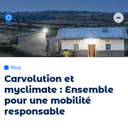
💸
Garantie du meilleur prix
🤔
Comment ça marche?
📞
Contact
Blog
Carvolution et
myclimate : Ensemble
pour une mobilité
responsable