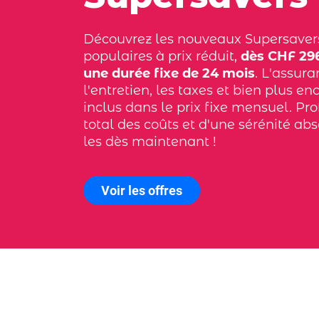
Découvrez les nouveaux Supersaver
populaires à prix réduit,
dès CHF 296
une durée fixe de 24 mois
. L'assura
l'entretien, les taxes et bien plus en
inclus dans le prix fixe mensuel. Pro
total des coûts et d'une sérénité ab
les dès maintenant !
Voir les offres