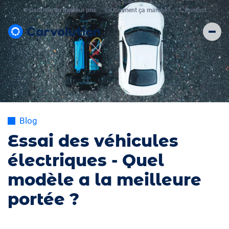
💸
Garantie du meilleur prix
🤔
Comment ça marche?
📞
Contact
Blog
Essai des véhicules
électriques - Quel
modèle a la meilleure
portée ?