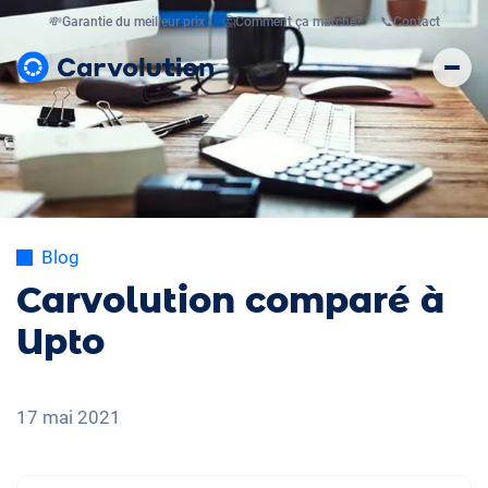
💸
Garantie du meilleur prix
🤔
Comment ça marche?
📞
Contact
Blog
Carvolution comparé à
Upto
17 mai 2021