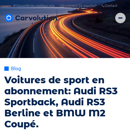
💸
Garantie du meilleur prix
🤔
Comment ça marche?
📞
Contact
Blog
Voitures de sport en
abonnement: Audi RS3
Sportback, Audi RS3
Berline et BMW M2
Coupé.