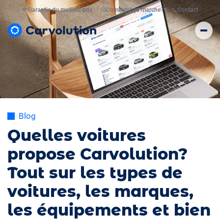
💸
Garantie du meilleur prix
🤔
Comment ça marche?
📞
Contact
Blog
Quelles voitures
propose Carvolution?
Tout sur les types de
voitures, les marques,
les équipements et bien