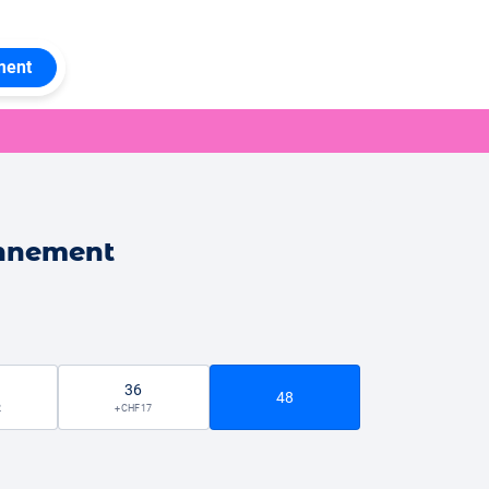
ment
onnement
36
48
2
+ CHF 17