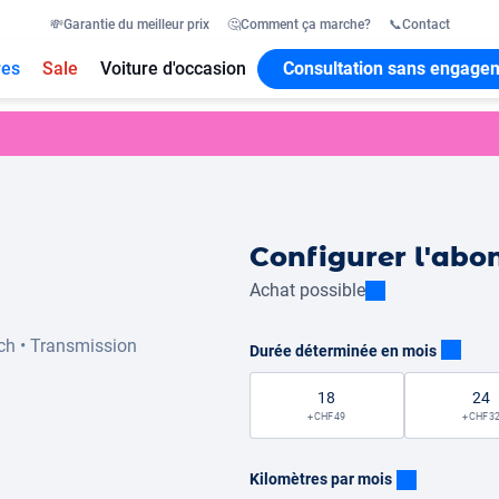
💸
Garantie du meilleur prix
🤔
Comment ça marche?
📞
Contact
res
Sale
Voiture d'occasion
Consultation sans engage
Configurer l'ab
Achat possible
ch
•
Transmission
Durée déterminée en mois
18
24
+ CHF 49
+ CHF 3
Kilomètres par mois