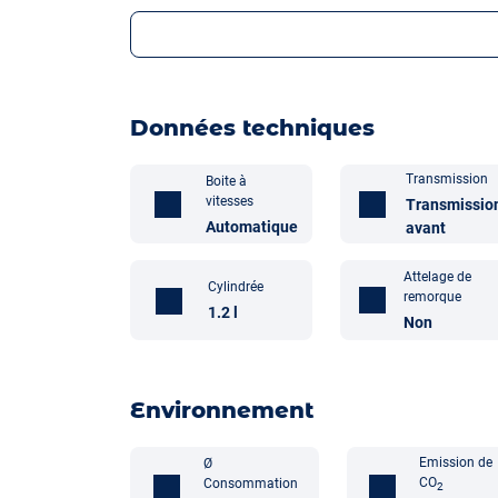
Données techniques
Transmission
Boite à
vitesses
Transmissio
Automatique
avant
Attelage de
Cylindrée
remorque
1.2 l
Non
Environnement
Emission de
Ø
CO
Consommation
2