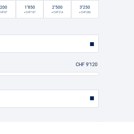
’200
1’850
2’500
3’250
CHF 87
+ CHF 167
+ CHF 214
+ CHF 286
CHF 9’120