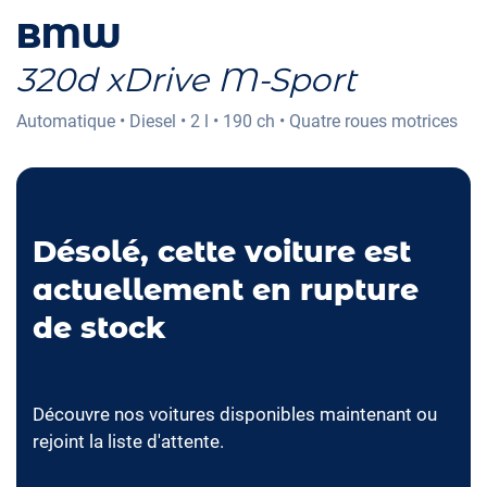
BMW
320d xDrive M-Sport
Automatique
•
Diesel
•
2 l
•
190 ch
•
Quatre roues motrices
Désolé, cette voiture est
actuellement en rupture
de stock
Découvre nos voitures disponibles maintenant ou
rejoint la liste d'attente.