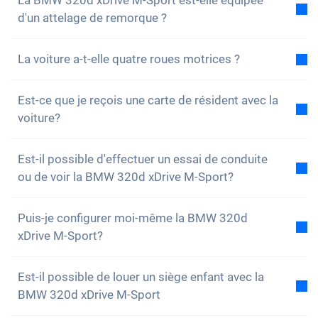
La BMW 320d xDrive M-Sport est-elle équipée
d'un attelage de remorque ?
Non, la voiture n'est pas équipée d'un attelage de
La voiture a-t-elle quatre roues motrices ?
remorque. Cependant, tu as la possibilité de
l'installer toi-même.
Oui, la BMW 320d xDrive M-Sport a quatre roues
Est-ce que je reçois une carte de résident avec la
motrices. Vous n'aurez aucun problème à conduire
voiture?
sur des terrains accidentés.
Bien sûr, ta voiture Carvolution est enregistrée dans
Est-il possible d'effectuer un essai de conduite
ton canton de résidence. Par conséquent, il n'y a
ou de voir la BMW 320d xDrive M-Sport?
aucun problème pour obtenir une carte de résident.
Oui, vous pouvez bien sûr venir voir nos voitures et
Puis-je configurer moi-même la BMW 320d
faire un essai. Selon le modèle, il est toutefois
xDrive M-Sport?
possible que la voiture soit actuellement en
production, en transport ou chez l’un de nos
Non, mais la BMW 320d xDrive M-Sport est déjà
partenaires.
Est-il possible de louer un siège enfant avec la
équipée de nombreux dispositifs d'assistance et de
BMW 320d xDrive M-Sport
Le plus simple est de nous appeler brièvement au
sécurité. Nous achetons les voitures, les assurances