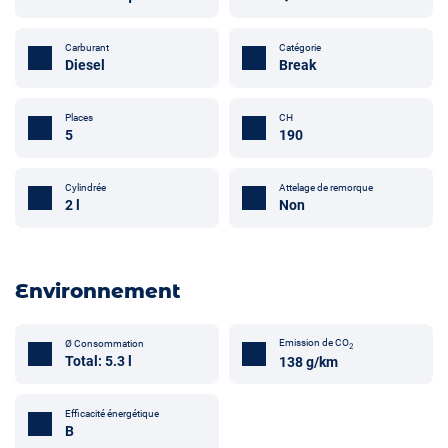
Carburant
Catégorie
Diesel
Break
Places
CH
5
190
Attelage de remorque
Cylindrée
Non
2 l
Environnement
Emission de CO
Ø Consommation
2
Total: 5.3 l
138 g/km
Efficacité énergétique
B