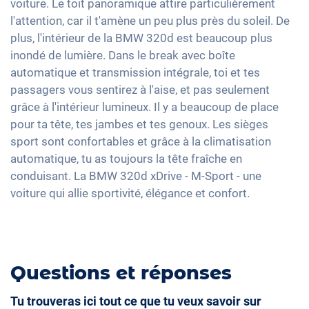
voiture. Le toit panoramique attire particulièrement
Sièges chauffants avant
18" jantes en aluminium
Apple Car Play
l'attention, car il t'amène un peu plus près du soleil. De
Détection des piétons
Sièges sport
Android Auto
plus, l'intérieur de la BMW 320d est beaucoup plus
Lumière d'ambiance
inondé de lumière. Dans le break avec boîte
Ecran tactile
Accoudoir central pour les sièges avant
automatique et transmission intégrale, toi et tes
Full Digital Cockpit
passagers vous sentirez à l'aise, et pas seulement
Banquette rabbattable
Hotspot WLAN
grâce à l'intérieur lumineux. Il y a beaucoup de place
Barres de toit
Interface USB-C
pour ta tête, tes jambes et tes genoux. Les sièges
sport sont confortables et grâce à la climatisation
automatique, tu as toujours la tête fraîche en
conduisant. La BMW 320d xDrive - M-Sport - une
voiture qui allie sportivité, élégance et confort.
Questions et réponses
Tu trouveras ici tout ce que tu veux savoir sur