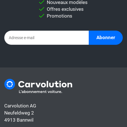
Nouveaux modèles
comparaison individuelle.
Offres exclusives
Important:
Ne comparez jamais
Promotions
directement un taux de leasing avec un
abonnement automobile. En effet,
l'abonnement comprend déjà tous les coûts
Abonner
de la voiture, alors que le taux de leasing ne
couvre généralement que le financement.
Carvolution AG
Neufeldweg 2
4913 Bannwil