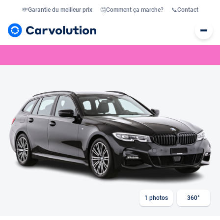
💸
Garantie du meilleur prix
🤔
Comment ça marche?
📞
Contact
1
photos
360°