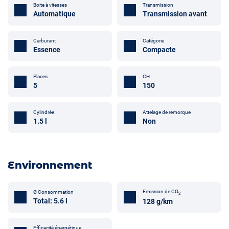
Boite à vitesses
Transmission
Automatique
Transmission avant
Carburant
Catégorie
Essence
Compacte
Places
CH
5
150
Attelage de remorque
Cylindrée
Non
1.5 l
Environnement
Emission de CO
Ø Consommation
2
Total: 5.6 l
128 g/km
Efficacité énergétique