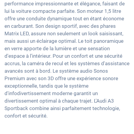
Rétroviseurs extérieurs à réglage électrique
Climatisation 3 zones
performance impressionnante et élégance, faisant de
Interface USB
Contrôle de pression des pneus
Rétroviseur intérieur jour/nuit automatique
lui la voiture compacte parfaite. Son moteur 1,5 litre
Keyless Entry & Go
Apple Car Play
offre une conduite dynamique tout en étant économe
Assistant de freinage d'urgence
Préparation pour attelage
Sièges chauffants avant
Android Auto
en carburant. Son design sportif, avec des phares
Détection des piétons
18" jantes en aluminium
Sièges en cuir partiel
Matrix LED, assure non seulement un look saisissant,
Ecran tactile
Assistant de changement de voie
Phares à LED Matrix
Sièges sport
mais aussi un éclairage optimal. Le toit panoramique
Full Digital Cockpit
en verre apporte de la lumière et une sensation
Lumière d'ambiance
Navigation avec Apple CarPlay / Android Auto
d'espace à l'intérieur. Pour un confort et une sécurité
Accoudoir central pour les sièges avant
accrus, la caméra de recul et les systèmes d'assistance
Assistance au démarrage en côte
avancés sont à bord. Le système audio Sonos
Banquette rabbattable
Premium avec son 3D offre une expérience sonore
exceptionnelle, tandis que le système
d'infodivertissement moderne garantit un
divertissement optimal à chaque trajet. L'Audi A3
Sportback combine ainsi parfaitement technologie,
confort et sécurité.