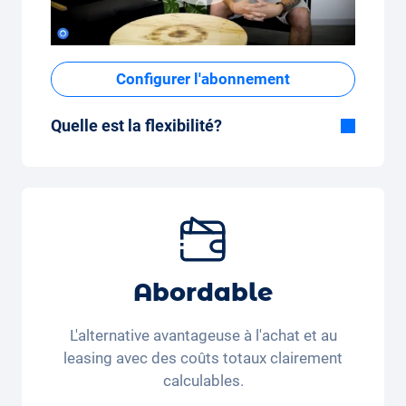
Configurer l'abonnement
Quelle est la flexibilité?
Durée flexible
Avec Carvolution, vous décidez vous-même
si vous souhaitez conduire la voiture
pendant quelques mois ou plusieurs années.
Forfait kilométrique mensuel flexible
Que vous parcouriez peu de kilomètres par
Abordable
mois (350 kilomètres) ou beaucoup de
kilomètres par mois (3 250 kilomètres), le
L'alternative avantageuse à l'achat et au
forfait kilométrique peut être ajusté
leasing avec des coûts totaux clairement
confortablement sur l'application.
calculables.