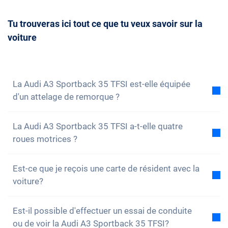
classées par ordre d’arrivée.
lorsqu'il ne reste plus que quelques véhicules
doit être mûrement réfléchie. Bien entendu, tu peux
disponibles. Tu as ainsi la possibilité de réserver à
Tu trouveras ici tout ce que tu veux savoir sur la
toujours nous
contacter
et convenir d'un rendez-
temps le véhicule de ton choix.
voiture
vous de conseil avec nous. Nous répondrons
volontiers à toutes tes questions. Vous pouvez
également vous
inscrire à notre newsletter
pour ne
rien manquer des nouveautés et des promotions.
La Audi A3 Sportback 35 TFSI est-elle équipée
d'un attelage de remorque ?
Non, la voiture n'est pas équipée d'un attelage de
La Audi A3 Sportback 35 TFSI a-t-elle quatre
remorque. Cependant, tu as la possibilité de
roues motrices ?
l'installer toi-même.
Non, malheureusement, la Audi A3 Sportback 35
Est-ce que je reçois une carte de résident avec la
TFSI n'a pas de quatre roues motrices. Cependant, la
voiture?
voiture est bien équipée.
Bien sûr, ta voiture Carvolution est enregistrée dans
Est-il possible d'effectuer un essai de conduite
ton canton de résidence. Par conséquent, il n'y a
ou de voir la Audi A3 Sportback 35 TFSI?
aucun problème pour obtenir une carte de résident.