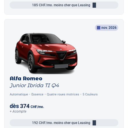
185
CHF/mo.
moins cher que Leasing
nov. 2026
Alfa Romeo
Junior Ibrida TI Q4
Automatique
Essence
Quatre roues motrices
5 Couleurs
dès
374
CHF
/mo.
+ Acompte
192
CHF/mo.
moins cher que Leasing