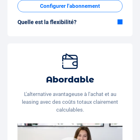
Configurer l'abonnement
Quelle est la flexibilité?
Durée flexible
Avec Carvolution, vous décidez vous-même
si vous souhaitez conduire la voiture
pendant quelques mois ou plusieurs années.
Forfait kilométrique mensuel flexible
Que vous parcouriez peu de kilomètres par
Abordable
mois (350 kilomètres) ou beaucoup de
kilomètres par mois (3 250 kilomètres), le
L'alternative avantageuse à l'achat et au
forfait kilométrique peut être ajusté
leasing avec des coûts totaux clairement
confortablement sur l'application.
calculables.