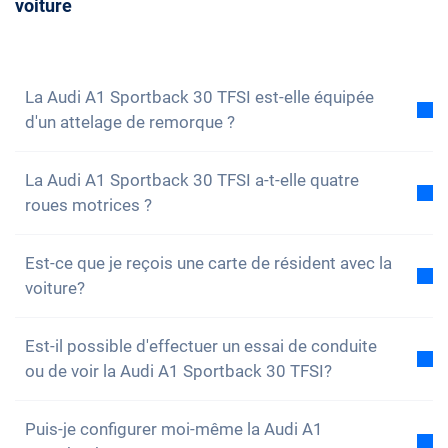
voiture
vous de conseil avec nous. Nous répondrons
volontiers à toutes tes questions. Vous pouvez
également vous
inscrire à notre newsletter
pour ne
rien manquer des nouveautés et des promotions.
La Audi A1 Sportback 30 TFSI est-elle équipée
d'un attelage de remorque ?
Non, la voiture n'est pas équipée d'un attelage de
La Audi A1 Sportback 30 TFSI a-t-elle quatre
remorque. Cependant, tu as la possibilité de
roues motrices ?
l'installer toi-même.
Non, malheureusement, la Audi A1 Sportback 30
Est-ce que je reçois une carte de résident avec la
TFSI n'a pas de quatre roues motrices. Cependant, la
voiture?
voiture est bien équipée.
Bien sûr, ta voiture Carvolution est enregistrée dans
Est-il possible d'effectuer un essai de conduite
ton canton de résidence. Par conséquent, il n'y a
ou de voir la Audi A1 Sportback 30 TFSI?
aucun problème pour obtenir une carte de résident.
Oui, vous pouvez bien sûr venir voir nos voitures et
Puis-je configurer moi-même la Audi A1
faire un essai. Selon le modèle, il est toutefois