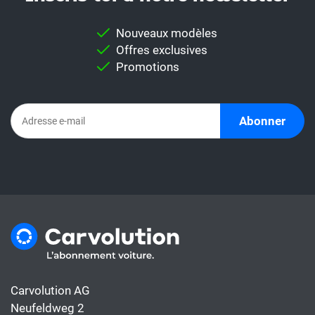
comparaison, mais aussi des modèles utiles
pour vous permettre d'effectuer une
Nouveaux modèles
comparaison individuelle.
Offres exclusives
Important:
Ne comparez jamais
Promotions
directement un taux de leasing avec un
abonnement automobile. En effet,
l'abonnement comprend déjà tous les coûts
Abonner
de la voiture, alors que le taux de leasing ne
couvre généralement que le financement.
Carvolution AG
Neufeldweg 2