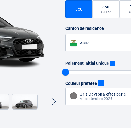
850
1
350
+ CHF 52
+ 
Canton de résidence
Vaud
Paiement initial unique
Couleur préférée
Gris Daytona effet perlé
Mi-septembre 2026