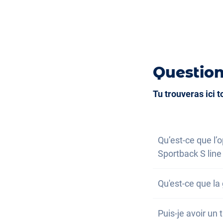
Rétroviseurs extérieurs à réglage électr
Système audio haute définition
Assistant feux de route
Climatisation Bi-Zone
Rétroviseur intérieur jour/nuit automati
Commande vocale
Limiteur de vitesse
Keyless Entry & Go
18" jantes en aluminium
Interface USB
Sièges chauffants avant
Apple Car Play
Sièges en tissu
Question
Android Auto
Sièges sport
Ecran tactile
Tu trouveras ici 
Vitres surteintées
Full Digital Cockpit
Lumière d'ambiance
Accoudoir central pour les sièges avant
Qu’est-ce que l’
Assistance au démarrage en côte
Sportback S line
L’option Express
Qu'est-ce que la 
après réception
maximum
.
Avec la garantie
Puis-je avoir un
voiture est infé
La possibilité d