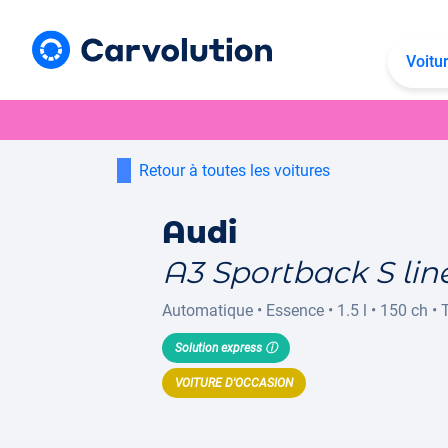
Voitu
Retour à toutes les voitures
Audi
A3 Sportback S lin
Automatique
•
Essence
•
1.5 l
•
150 ch
•
Solution express ⓘ
VOITURE D'OCCASION