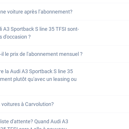
sing moins chère, vous bénéficiez d'une réduction sur v
 35 TFSI dépend de plusieurs facteurs, par exemple si la 
n de nos modèles, vous trouverez un exemple de compar
une voiture après l’abonnement?
s, cliquez ici.
es plaques d’immatriculation correspondantes sont dispo
onnement et le leasing. Vous pouvez également configure
 demande individuellement : n’hésitez pas à nous contac
vos besoins et nous envoyer vos propres données de leas
’est-à-dire une reprise sans interruption – est possible. S
i A3 Sportback S line 35 TFSI sont-
 votre comparaison de coûts personnalisée. Vous pouvez
s réalisez que vous souhaitez garder votre voiture, vou
s d'occasion ?
 concernant le déroulement, les conditions et les coûts so
in de votre durée minimale. Vous trouverez toutes les info
hat
ici
.
udi A3 Sportback S line 35 TFSI étaient auparavant en 
-il le prix de l'abonnement mensuel ?
24 mois et présentent des kilométrages variés. Il s'agit 
ion et non de voitures neuves.
éduit le prix mensuel fixe, puisque vous avez déjà payé un
e la Audi A3 Sportback S line 35
ec l'acompte. Cependant, l'acompte ne doit pas être con
ment plutôt qu'avec un leasing ou
ue la caution est un paiement de sécurité que vous récupér
ne partie du coût total de l'abonnement et vous offre la p
avantage tarifaire supplémentaire.
ture est-il pour toi le meilleur moyen de conduire une no
es voitures à Carvolution?
c notre quiz. Vous pouvez également vous
inscrire à not
nquer des nouveautés et des promotions.
utour d'une tasse de café, nous nous ferons un plaisir de v
 liste d'attente? Quand Audi A3
et de vous faire découvrir les coulisses, que ce soit à B