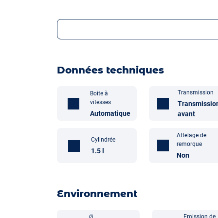
Données techniques
Transmission
Boite à
vitesses
Transmissio
Automatique
avant
Attelage de
Cylindrée
remorque
1.5 l
Non
Environnement
Emission de
Ø