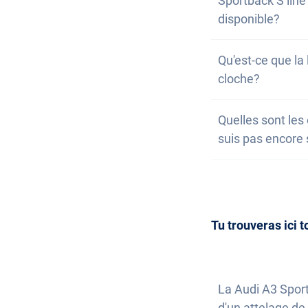
Sportback S line
voitures ou dans
disponible?
engagement et g
Il arrive très s
Qu'est-ce que la 
Dans ce cas, tu p
cloche?
nouveau disponib
informons toutes
Sur notre site w
Quelles sont les 
sont classées pa
de ta liste de so
suis pas encore 
nous t'informero
la possibilité de
Acquérir une voi
entendu, tu peu
nous. Nous répo
inscrire à notre 
Tu trouveras ici t
La Audi A3 Sport
d'un attelage d