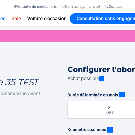
💸
Garantie du meilleur prix
🤔
Comment ça marche?
📞
Contact
res
Sale
Voiture d'occasion
Consultation sans engage
Configurer l'ab
Achat possible
e 35 TFSI
Transmission avant
Durée déterminée en mois
3
+ CHF 61
Kilomètres par mois