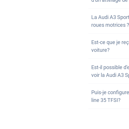
Non, la voiture 
La Audi A3 Sport
possibilité de l'
roues motrices 
Non, malheureuse
Est-ce que je reç
motrices. Cepend
voiture?
Bien sûr, ta voi
Est-il possible d
conséquent, il n
voir la Audi A3 
Oui, vous pouvez 
Puis-je configu
toutefois possib
line 35 TFSI?
de nos partenair
Non, mais la Aud
Le plus simple 
d'assistance et 
puissions vérifie
grande quantité