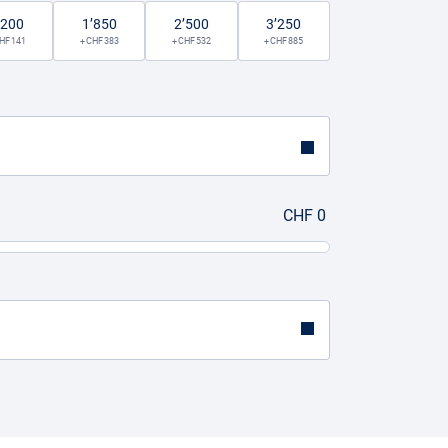
’200
1’850
2’500
3’250
CHF 141
+ CHF 383
+ CHF 532
+ CHF 885
CHF 0