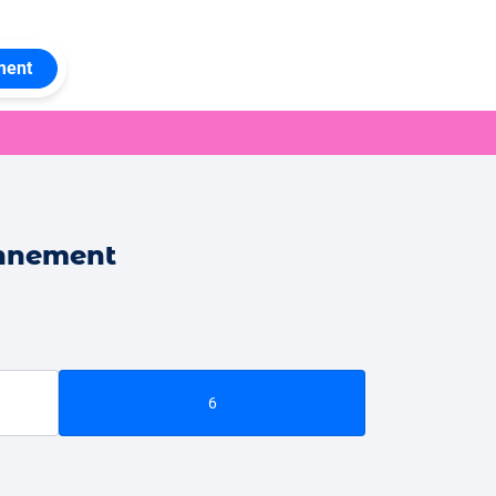
ment
onnement
6