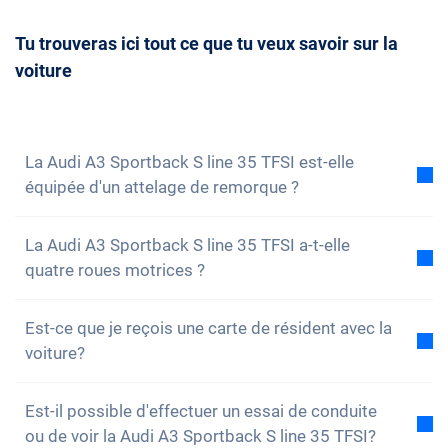
classées par ordre d’arrivée.
lorsqu'il ne reste plus que quelques véhicules
doit être mûrement réfléchie. Bien entendu, tu peux
disponibles. Tu as ainsi la possibilité de réserver à
Tu trouveras ici tout ce que tu veux savoir sur la
toujours nous
contacter
et convenir d'un rendez-
temps le véhicule de ton choix.
voiture
vous de conseil avec nous. Nous répondrons
volontiers à toutes tes questions. Vous pouvez
également vous
inscrire à notre newsletter
pour ne
rien manquer des nouveautés et des promotions.
La Audi A3 Sportback S line 35 TFSI est-elle
équipée d'un attelage de remorque ?
Non, la voiture n'est pas équipée d'un attelage de
La Audi A3 Sportback S line 35 TFSI a-t-elle
remorque. Cependant, tu as la possibilité de
quatre roues motrices ?
l'installer toi-même.
Non, malheureusement, la Audi A3 Sportback S line
Est-ce que je reçois une carte de résident avec la
35 TFSI n'a pas de quatre roues motrices.
voiture?
Cependant, la voiture est bien équipée.
Bien sûr, ta voiture Carvolution est enregistrée dans
Est-il possible d'effectuer un essai de conduite
ton canton de résidence. Par conséquent, il n'y a
ou de voir la Audi A3 Sportback S line 35 TFSI?
aucun problème pour obtenir une carte de résident.