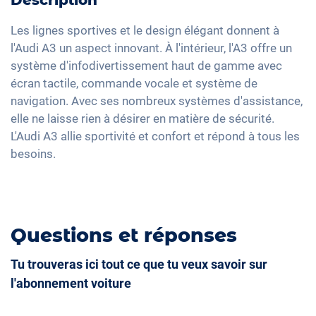
Description
Rétroviseurs extérieurs à réglage électrique
Système audio haute définition
Assistant feux de route
Climatisation Bi-Zone
Rétroviseur intérieur jour/nuit automatique
Commande vocale
Les lignes sportives et le design élégant donnent à
Limiteur de vitesse
Keyless Entry & Go
l'Audi A3 un aspect innovant. À l'intérieur, l'A3 offre un
18" jantes en aluminium
Interface USB
système d'infodivertissement haut de gamme avec
Sièges chauffants avant
Apple Car Play
écran tactile, commande vocale et système de
Sièges en tissu
Android Auto
navigation. Avec ses nombreux systèmes d'assistance,
Sièges sport
elle ne laisse rien à désirer en matière de sécurité.
Ecran tactile
Vitres surteintées
L'Audi A3 allie sportivité et confort et répond à tous les
Full Digital Cockpit
besoins.
Lumière d'ambiance
Accoudoir central pour les sièges avant
Assistance au démarrage en côte
Questions et réponses
Tu trouveras ici tout ce que tu veux savoir sur
l'abonnement voiture