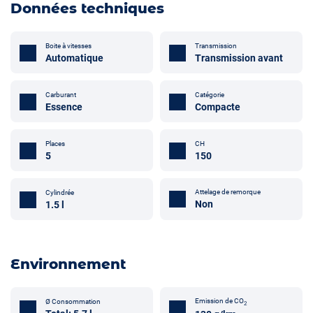
Données techniques
Boite à vitesses
Transmission
Automatique
Transmission avant
Carburant
Catégorie
Essence
Compacte
Places
CH
5
150
Attelage de remorque
Cylindrée
Non
1.5 l
Environnement
Emission de CO
Ø Consommation
2