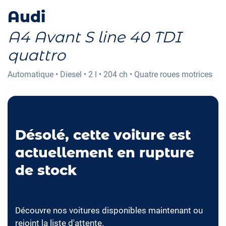
Audi
A4 Avant S line 40 TDI
quattro
Automatique
•
Diesel
•
2 l
•
204 ch
•
Quatre roues motrices
Désolé, cette voiture est
actuellement en rupture
de stock
Découvre nos voitures disponibles maintenant ou
rejoint la liste d'attente.