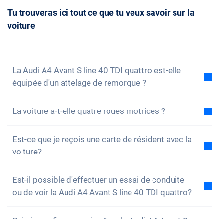
doit être mûrement réfléchie. Bien entendu, tu peux
disponibles. Tu as ainsi la possibilité de réserver à
Tu trouveras ici tout ce que tu veux savoir sur la
toujours nous
contacter
et convenir d'un rendez-
temps le véhicule de ton choix.
voiture
vous de conseil avec nous. Nous répondrons
volontiers à toutes tes questions. Vous pouvez
également vous
inscrire à notre newsletter
pour ne
rien manquer des nouveautés et des promotions.
La Audi A4 Avant S line 40 TDI quattro est-elle
équipée d'un attelage de remorque ?
Non, la voiture n'est pas équipée d'un attelage de
La voiture a-t-elle quatre roues motrices ?
remorque. Cependant, tu as la possibilité de
l'installer toi-même.
Oui, la Audi A4 Avant S line 40 TDI quattro a quatre
Est-ce que je reçois une carte de résident avec la
roues motrices. Vous n'aurez aucun problème à
voiture?
conduire sur des terrains accidentés.
Bien sûr, ta voiture Carvolution est enregistrée dans
Est-il possible d'effectuer un essai de conduite
ton canton de résidence. Par conséquent, il n'y a
ou de voir la Audi A4 Avant S line 40 TDI quattro?
aucun problème pour obtenir une carte de résident.
Oui, vous pouvez bien sûr venir voir nos voitures et