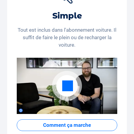
réduction sur le
siège auto Joie Baby
*. Vous achetez
encore ou vous louez déjà?
Simple
*Ce code de réduction n’est valable que pour les
personnes domiciliées en Suisse et au Liechtenstein.
Tout est inclus dans l'abonnement voiture. Il
Le recours juridique et le paiement en espèces sont
suffit de faire le plein ou de recharger la
exclus. Non cumulable et applicable une seule fois.
voiture.
Comment ça marche