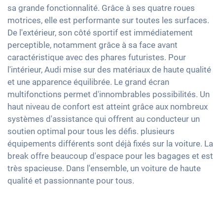
Limiteur de vitesse
Climatisation 3 zones
sa grande fonctionnalité. Grâce à ses quatre roues
Rétroviseurs extérieurs à réglage électrique
Interface USB
Airbags latéraux arrière
motrices, elle est performante sur toutes les surfaces.
Sièges chauffants avant
Rétroviseur intérieur jour/nuit automatique
Apple Car Play
De l'extérieur, son côté sportif est immédiatement
Sièges en cuir
Préparation pour attelage
Android Auto
perceptible, notamment grâce à sa face avant
Sièges sport
19" jantes en aluminium
caractéristique avec des phares futuristes. Pour
Ecran tactile
Vitres surteintées
l'intérieur, Audi mise sur des matériaux de haute qualité
Full Digital Cockpit
et une apparence équilibrée. Le grand écran
Accoudoir central pour les sièges avant
multifonctions permet d'innombrables possibilités. Un
Barres de toit
haut niveau de confort est atteint grâce aux nombreux
systèmes d'assistance qui offrent au conducteur un
soutien optimal pour tous les défis. plusieurs
équipements différents sont déjà fixés sur la voiture. La
break offre beaucoup d'espace pour les bagages et est
très spacieuse. Dans l'ensemble, un voiture de haute
qualité et passionnante pour tous.