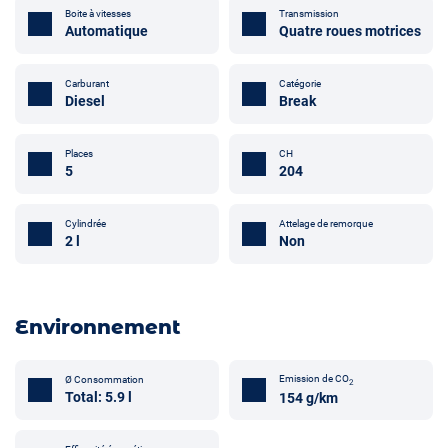
Boite à vitesses
Transmission
Automatique
Quatre roues motrices
Carburant
Catégorie
Diesel
Break
Places
CH
5
204
Attelage de remorque
Cylindrée
Non
2 l
Environnement
Emission de CO
Ø Consommation
2
Total: 5.9 l
154 g/km