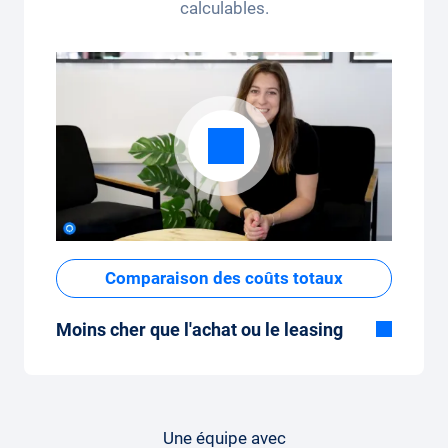
calculables.
Comparaison des coûts totaux
Moins cher que l'achat ou le leasing
Bien que le prix fixe mensuel de
l'abonnement voiture semble élevé à
première vue, les coûts totaux sont faibles
par rapport au leasing ou à l'achat d'une
Une équipe avec