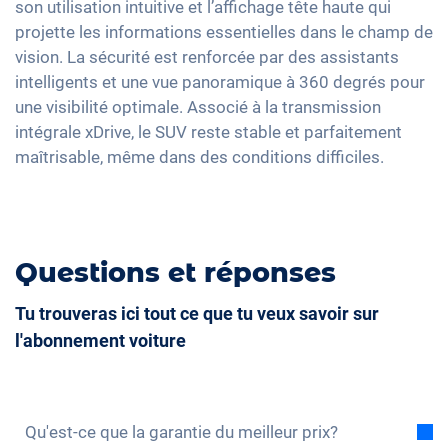
Full Digital Cockpit
son utilisation intuitive et l’affichage tête haute qui
Volant chauffant
projette les informations essentielles dans le champ de
Accoudoir central pour les sièges avant
vision. La sécurité est renforcée par des assistants
intelligents et une vue panoramique à 360 degrés pour
Camera à 360 degrés
une visibilité optimale. Associé à la transmission
Banquette rabbattable
intégrale xDrive, le SUV reste stable et parfaitement
Barres de toit
maîtrisable, même dans des conditions difficiles.
Siège en simili-cuir
Sièges de massage
Questions et réponses
Tu trouveras ici tout ce que tu veux savoir sur
l'abonnement voiture
Qu'est-ce que la garantie du meilleur prix?