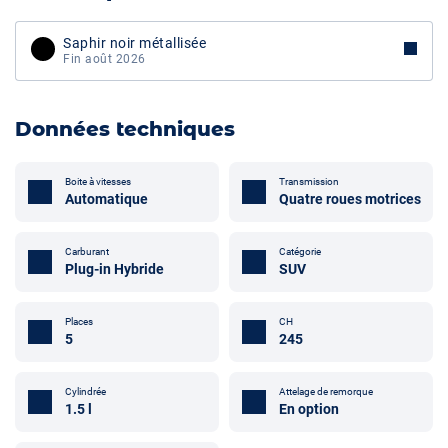
Saphir noir métallisée
Fin août 2026
Données techniques
Boite à vitesses
Transmission
Automatique
Quatre roues motrices
Carburant
Catégorie
Plug-in Hybride
SUV
Places
CH
5
245
Cylindrée
Attelage de remorque
1.5 l
En option