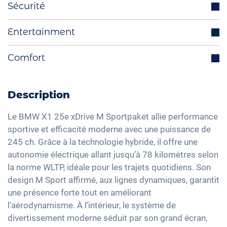
Sécurité
Radars de stationnement avant/arrière
Régulateur de vitesse adaptatif
Entertainment
Fonction Start-Stop
Avertisseur angle mort
Rétroviseurs extérieurs escamotables
Système de navigation intégré
Comfort
Assistant anti franchissement de ligne
électriquement
Interface Bluetooth
Isofix
Volant multifonctions
Hayon électrique
DAB+ radio
Reconnaissance des panneaux de signalisation
Sélection du mode de conduite
Aide active au stationnement
Description
Dispositif mains-libres
Head-Up display
Chargement du câble mode 3 type 2
Ajustement électrique du siège
Système audio haute définition
Le BMW X1 25e xDrive M Sportpaket allie performance
Assistant feux de route
Feux arrière à LED
Climatisation Bi-Zone
sportive et efficacité moderne avec une puissance de
Commande vocale
Détection de fatigue
Détecteur de luminosité et de pluie
245 ch. Grâce à la technologie hybride, il offre une
Keyless Entry & Go
Interface USB
autonomie électrique allant jusqu’à 78 kilomètres selon
Système d'alarme
Rétroviseurs extérieurs jour/nuit automatique
Sièges chauffants avant
Apple Car Play
la norme WLTP, idéale pour les trajets quotidiens. Son
Contrôle de pression des pneus
Rétroviseurs extérieurs à réglage électrique
Sièges sport
design M Sport affirmé, aux lignes dynamiques, garantit
Android Auto
Assistant de freinage d'urgence
Rétroviseur intérieur jour/nuit automatique
Réglage du siège à mémoire
une présence forte tout en améliorant
Ecran tactile
Détection des piétons
l’aérodynamisme. À l’intérieur, le système de
19" jantes en aluminium
Vitres surteintées
Recharge téléphone sans fil
divertissement moderne séduit par son grand écran,
Phares à LED Matrix
Lumière d'ambiance