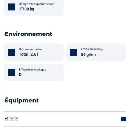
Charge remorquable freinée
1’700 kg
Environnement
Emission de CO
Ø Consommation
2
Total: 2.6 l
59 g/km
Efficacité énergétique
D
Équipment
Basis
Crochet attelage de remorque (optionnel)