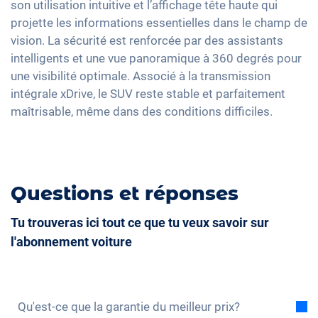
Full Digital Cockpit
son utilisation intuitive et l’affichage tête haute qui
Volant chauffant
projette les informations essentielles dans le champ de
Accoudoir central pour les sièges avant
vision. La sécurité est renforcée par des assistants
intelligents et une vue panoramique à 360 degrés pour
Camera à 360 degrés
une visibilité optimale. Associé à la transmission
Banquette rabbattable
intégrale xDrive, le SUV reste stable et parfaitement
Barres de toit
maîtrisable, même dans des conditions difficiles.
Siège en simili-cuir
Sièges de massage
Questions et réponses
Tu trouveras ici tout ce que tu veux savoir sur
l'abonnement voiture
Qu'est-ce que la garantie du meilleur prix?