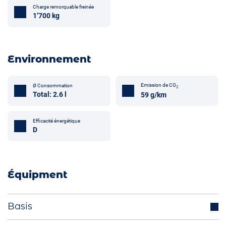
Charge remorquable freinée
1’700 kg
Environnement
Emission de CO
Ø Consommation
2
Total: 2.6 l
59 g/km
Efficacité énergétique
D
Équipment
Basis
Crochet attelage de remorque (optionnel)