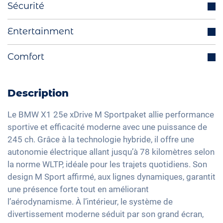
Sécurité
Radars de stationnement avant/arrière
Régulateur de vitesse adaptatif
Entertainment
Fonction Start-Stop
Avertisseur angle mort
Rétroviseurs extérieurs escamotables
Système de navigation intégré
Comfort
Assistant anti franchissement de ligne
électriquement
Interface Bluetooth
Isofix
Volant multifonctions
Hayon électrique
DAB+ radio
Reconnaissance des panneaux de signalisation
Sélection du mode de conduite
Aide active au stationnement
Description
Dispositif mains-libres
Head-Up display
Chargement du câble mode 3 type 2
Ajustement électrique du siège
Système audio haute définition
Le BMW X1 25e xDrive M Sportpaket allie performance
Assistant feux de route
Feux arrière à LED
Climatisation Bi-Zone
sportive et efficacité moderne avec une puissance de
Commande vocale
Détection de fatigue
Détecteur de luminosité et de pluie
245 ch. Grâce à la technologie hybride, il offre une
Keyless Entry & Go
Interface USB
autonomie électrique allant jusqu’à 78 kilomètres selon
Système d'alarme
Rétroviseurs extérieurs jour/nuit automatique
Sièges chauffants avant
Apple Car Play
la norme WLTP, idéale pour les trajets quotidiens. Son
Contrôle de pression des pneus
Rétroviseurs extérieurs à réglage électrique
Sièges sport
design M Sport affirmé, aux lignes dynamiques, garantit
Android Auto
Assistant de freinage d'urgence
Rétroviseur intérieur jour/nuit automatique
Réglage du siège à mémoire
une présence forte tout en améliorant
Ecran tactile
Détection des piétons
l’aérodynamisme. À l’intérieur, le système de
19" jantes en aluminium
Vitres surteintées
Recharge téléphone sans fil
divertissement moderne séduit par son grand écran,
Phares à LED Matrix
Lumière d'ambiance