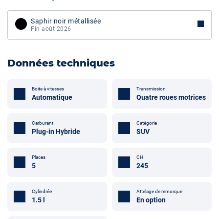
Saphir noir métallisée
Fin août 2026
Données techniques
Boite à vitesses
Transmission
Automatique
Quatre roues motrices
Carburant
Catégorie
Plug-in Hybride
SUV
Places
CH
5
245
Cylindrée
Attelage de remorque
1.5 l
En option