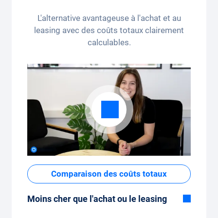
kilomètres par mois (3 250 kilomètres), le
L'alternative avantageuse à l'achat et au
forfait kilométrique peut être ajusté
leasing avec des coûts totaux clairement
confortablement sur l'application.
calculables.
Comparaison des coûts totaux
Moins cher que l'achat ou le leasing
Bien que le prix fixe mensuel de