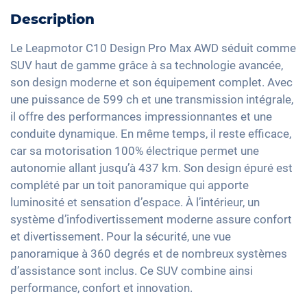
DAB+ radio
Détection de fatigue
Chargement du câble mode 3 type 2
Toit panoramique
Description
Dispositif mains-libres
Avertisseur de franchissement de ligne
Pompe à chaleur
Ajustement électrique du siège
Commande vocale
Le Leapmotor C10 Design Pro Max AWD séduit comme
Contrôle de pression des pneus
Feux arrière à LED
Climatisation Bi-Zone
SUV haut de gamme grâce à sa technologie avancée,
Ecran tactile
Assistant de freinage d'urgence
Rétroviseurs extérieurs à réglage électrique
son design moderne et son équipement complet. Avec
Keyless Entry & Go
Recharge téléphone sans fil
une puissance de 599 ch et une transmission intégrale,
20" jantes en aluminium
Sièges chauffants avant
Full Digital Cockpit
il offre des performances impressionnantes et une
Vitres surteintées
conduite dynamique. En même temps, il reste efficace,
Interface USB-C
Lumière d'ambiance
car sa motorisation 100% électrique permet une
autonomie allant jusqu’à 437 km. Son design épuré est
Volant chauffant
complété par un toit panoramique qui apporte
Accoudoir central pour les sièges avant
luminosité et sensation d’espace. À l’intérieur, un
Sièges ventilés
système d’infodivertissement moderne assure confort
Camera à 360 degrés
et divertissement. Pour la sécurité, une vue
panoramique à 360 degrés et de nombreux systèmes
Banquette rabbattable
d’assistance sont inclus. Ce SUV combine ainsi
Barres de toit
performance, confort et innovation.
Siège en simili-cuir