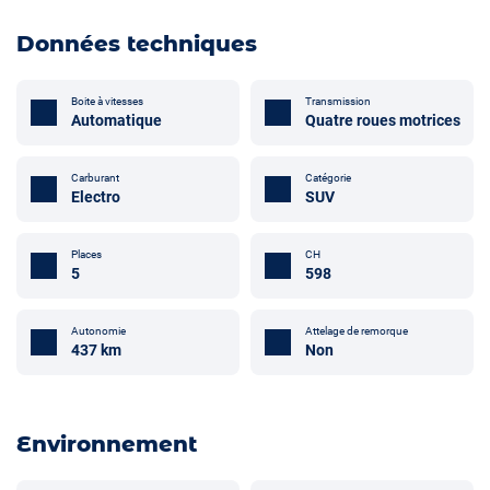
Données techniques
Boite à vitesses
Transmission
Automatique
Quatre roues motrices
Carburant
Catégorie
Electro
SUV
Places
CH
5
598
Attelage de remorque
Autonomie
Non
437 km
Environnement