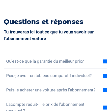
Questions et réponses
Tu trouveras ici tout ce que tu veux savoir sur
l'abonnement voiture
Qu'est-ce que la garantie du meilleur prix?
Avec la garantie du meilleur prix, nous vous assurons
Puis-je avoir un tableau comparatif individuel?
que le coût total de l'abonnement voiture est
inférieur au coût total d'un leasing dans les mêmes
Oui, pour chacun de nos modèles, vous trouverez un
conditions. Si vous trouvez une offre de leasing
Puis-je acheter une voiture après l’abonnement?
exemple de comparaison du coût total entre
moins chère, vous bénéficiez d'une réduction sur
l'abonnement et le leasing. Vous pouvez également
Oui, un achat – c’est-à-dire une reprise sans
votre abonnement.
Pour en savoir plus, cliquez ici.
configurer l'abonnement en fonction de vos besoins
L'acompte réduit-il le prix de l'abonnement
interruption – est possible. Si, pendant votre
et nous envoyer vos propres données de leasing.
mensuel ?