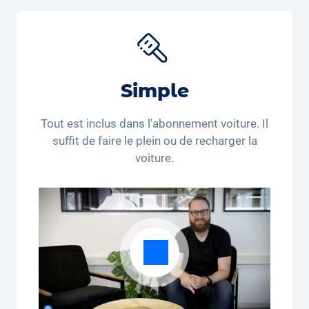
voyage, porte-bébés et accessoires pour nouveau-
nés pour différents produits. Utilisez le code de
réduction "Carvolution 15" pour obtenir 15% de
réduction sur le
siège auto Joie Baby
*. Vous achetez
encore ou vous louez déjà?
Simple
*Ce code de réduction n’est valable que pour les
personnes domiciliées en Suisse et au Liechtenstein.
Tout est inclus dans l'abonnement voiture. Il
Le recours juridique et le paiement en espèces sont
suffit de faire le plein ou de recharger la
exclus. Non cumulable et applicable une seule fois.
voiture.