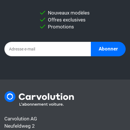
comparaison, mais aussi des modèles utiles
pour vous permettre d'effectuer une
Nouveaux modèles
comparaison individuelle.
Offres exclusives
Important:
Ne comparez jamais
Promotions
directement un taux de leasing avec un
abonnement automobile. En effet,
l'abonnement comprend déjà tous les coûts
Abonner
de la voiture, alors que le taux de leasing ne
couvre généralement que le financement.
Carvolution AG
Neufeldweg 2