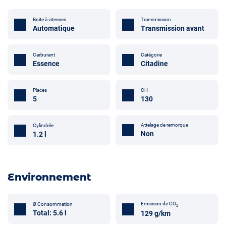
Boite à vitesses
Transmission
Automatique
Transmission avant
Carburant
Catégorie
Essence
Citadine
Places
CH
5
130
Attelage de remorque
Cylindrée
Non
1.2 l
Environnement
Emission de CO
Ø Consommation
2
Total: 5.6 l
129 g/km