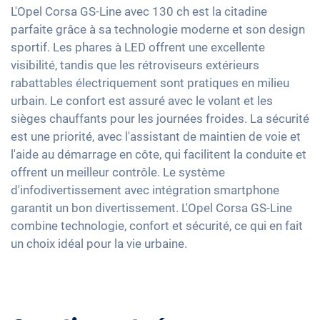
Feux arrière à LED
Sièges chauffants avant
Apple Car Play
L'Opel Corsa GS-Line avec 130 ch est la citadine
Détection de fatigue
Détecteur de luminosité et de pluie
Sièges en tissu
parfaite grâce à sa technologie moderne et son design
Android Auto
Contrôle de pression des pneus
Rétroviseurs extérieurs à réglage électrique
sportif. Les phares à LED offrent une excellente
Sièges sport
Ecran tactile
visibilité, tandis que les rétroviseurs extérieurs
Assistant de freinage d'urgence
Rétroviseur intérieur jour/nuit automatique
Vitres surteintées
Full Digital Cockpit
rabattables électriquement sont pratiques en milieu
Détection des piétons
17" jantes en aluminium
Volant chauffant
urbain. Le confort est assuré avec le volant et les
Navigation avec Apple CarPlay / Android Auto
Accoudoir central pour les sièges avant
sièges chauffants pour les journées froides. La sécurité
est une priorité, avec l'assistant de maintien de voie et
Assistance au démarrage en côte
l'aide au démarrage en côte, qui facilitent la conduite et
Banquette rabbattable
offrent un meilleur contrôle. Le système
d'infodivertissement avec intégration smartphone
garantit un bon divertissement. L'Opel Corsa GS-Line
combine technologie, confort et sécurité, ce qui en fait
un choix idéal pour la vie urbaine.