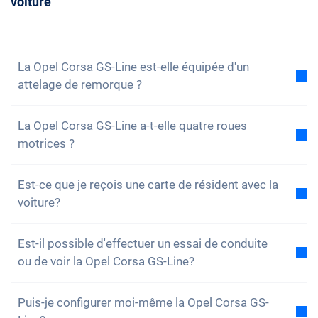
voiture
vous de conseil avec nous. Nous répondrons
volontiers à toutes tes questions. Vous pouvez
également vous
inscrire à notre newsletter
pour ne
rien manquer des nouveautés et des promotions.
La Opel Corsa GS-Line est-elle équipée d'un
attelage de remorque ?
Non, la voiture n'est pas équipée d'un attelage de
La Opel Corsa GS-Line a-t-elle quatre roues
remorque. Cependant, tu as la possibilité de
motrices ?
l'installer toi-même.
Non, malheureusement, la Opel Corsa GS-Line n'a
Est-ce que je reçois une carte de résident avec la
pas de quatre roues motrices. Cependant, la voiture
voiture?
est bien équipée.
Bien sûr, ta voiture Carvolution est enregistrée dans
Est-il possible d'effectuer un essai de conduite
ton canton de résidence. Par conséquent, il n'y a
ou de voir la Opel Corsa GS-Line?
aucun problème pour obtenir une carte de résident.
Oui, vous pouvez bien sûr venir voir nos voitures et
Puis-je configurer moi-même la Opel Corsa GS-
faire un essai. Selon le modèle, il est toutefois