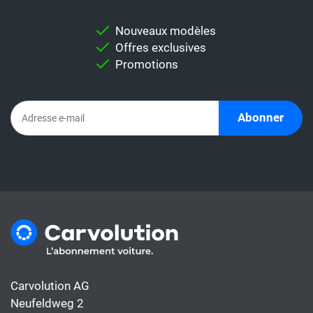
comparaison, mais aussi des modèles utiles
pour vous permettre d'effectuer une
Nouveaux modèles
comparaison individuelle.
Offres exclusives
Important:
Ne comparez jamais
Promotions
directement un taux de leasing avec un
abonnement automobile. En effet,
l'abonnement comprend déjà tous les coûts
Abonner
de la voiture, alors que le taux de leasing ne
couvre généralement que le financement.
Carvolution AG
Neufeldweg 2