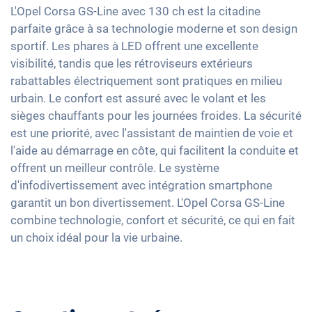
Feux arrière à LED
Sièges chauffants avant
Apple Car Play
L'Opel Corsa GS-Line avec 130 ch est la citadine
Détection de fatigue
Détecteur de luminosité et de pluie
Sièges en tissu
parfaite grâce à sa technologie moderne et son design
Android Auto
Contrôle de pression des pneus
Rétroviseurs extérieurs à réglage électrique
sportif. Les phares à LED offrent une excellente
Sièges sport
Ecran tactile
visibilité, tandis que les rétroviseurs extérieurs
Assistant de freinage d'urgence
Rétroviseur intérieur jour/nuit automatique
Vitres surteintées
Full Digital Cockpit
rabattables électriquement sont pratiques en milieu
Détection des piétons
17" jantes en aluminium
Volant chauffant
urbain. Le confort est assuré avec le volant et les
Navigation avec Apple CarPlay / Android Auto
Accoudoir central pour les sièges avant
sièges chauffants pour les journées froides. La sécurité
est une priorité, avec l'assistant de maintien de voie et
Assistance au démarrage en côte
l'aide au démarrage en côte, qui facilitent la conduite et
Banquette rabbattable
offrent un meilleur contrôle. Le système
d'infodivertissement avec intégration smartphone
garantit un bon divertissement. L'Opel Corsa GS-Line
combine technologie, confort et sécurité, ce qui en fait
un choix idéal pour la vie urbaine.