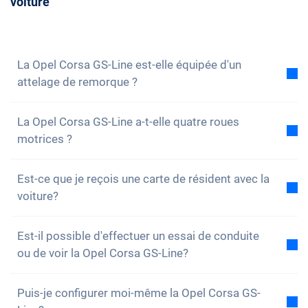
voiture
vous de conseil avec nous. Nous répondrons
volontiers à toutes tes questions. Vous pouvez
également vous
inscrire à notre newsletter
pour ne
rien manquer des nouveautés et des promotions.
La Opel Corsa GS-Line est-elle équipée d'un
attelage de remorque ?
Non, la voiture n'est pas équipée d'un attelage de
La Opel Corsa GS-Line a-t-elle quatre roues
remorque. Cependant, tu as la possibilité de
motrices ?
l'installer toi-même.
Non, malheureusement, la Opel Corsa GS-Line n'a
Est-ce que je reçois une carte de résident avec la
pas de quatre roues motrices. Cependant, la voiture
voiture?
est bien équipée.
Bien sûr, ta voiture Carvolution est enregistrée dans
Est-il possible d'effectuer un essai de conduite
ton canton de résidence. Par conséquent, il n'y a
ou de voir la Opel Corsa GS-Line?
aucun problème pour obtenir une carte de résident.
Oui, vous pouvez bien sûr venir voir nos voitures et
Puis-je configurer moi-même la Opel Corsa GS-
faire un essai. Selon le modèle, il est toutefois