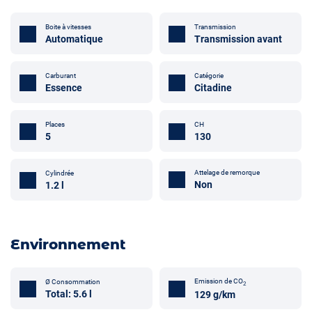
Boite à vitesses
Transmission
Automatique
Transmission avant
Carburant
Catégorie
Essence
Citadine
Places
CH
5
130
Attelage de remorque
Cylindrée
Non
1.2 l
Environnement
Emission de CO
Ø Consommation
2
Total: 5.6 l
129 g/km