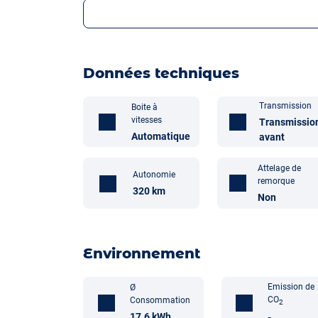
Données techniques
Transmission
Boite à
vitesses
Transmissio
Automatique
avant
Attelage de
Autonomie
remorque
320 km
Non
Environnement
Emission de
Ø
CO
Consommation
2
17.6 kWh
-