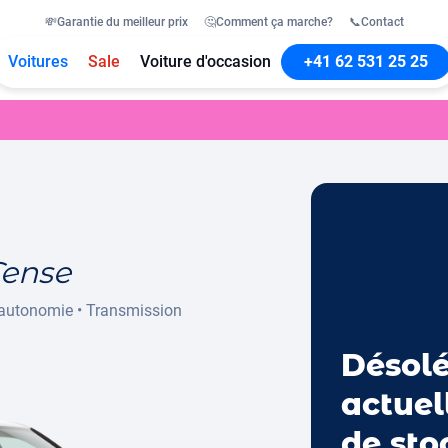
💸
Garantie du meilleur prix
🤔
Comment ça marche?
📞
Contact
Voitures
Sale
Voiture d'occasion
+41 62 531 25 25
Tense
autonomie
•
Transmission
Désolé
actuel
de sto