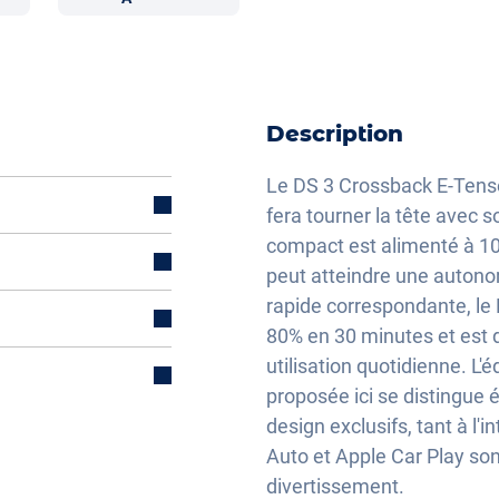
Description
Le DS 3 Crossback E-Tense
fera tourner la tête avec s
compact est alimenté à 100%
peut atteindre une autono
électriquement
rapide correspondante, le
80% en 30 minutes et est
ique
utilisation quotidienne. L'
que
proposée ici se distingu
lisation
design exclusifs, tant à l'i
Auto et Apple Car Play sont
divertissement.